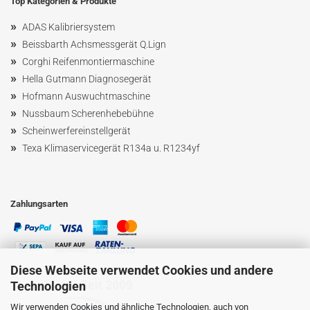
Top Kategorien & Produkte
»
ADAS Kalibriersystem
»
Beissbarth Achsmessgerät Q.Lign
»
Corghi Reifenmontiermaschine
»
Hella Gutmann Diagnosegerät
»
Hofmann Ausw
uchtmaschin
e
»
Nussbaum
Scherenhebebühne
»
Scheinwerfereinstellgerät
»
Texa Klimaservicegerät R134a u. R1234yf
Zahlungsarten
Diese Webseite verwendet Cookies und andere
Technologien
Wir verwenden Cookies und ähnliche Technologien, auch von