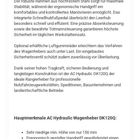
Der robuste Rahmen aus hochfestem Stahl sorgt für maximale
Stabilität, während der ergonomische Handgriff ein
komfortables und kontrolliertes Manövrieren ermöglicht. Das
integrierte Schnellhubfußpedal überbrückt den Leerhub
besonders schnell und effizient. Eine präzise Absenksteuerung
sowie die bewährte Totmannsteuerung garantieren höchste
Sicherheit im täglichen Werkstatteinsatz.
Optional erhältliche Luftgummiräder erleichtern das Verfahren
des Wagenhebers auch unter Last. Ein eingebautes
Sicherheitsventil schützt zudem zuverlässig vor Überlastung.
Dank seiner hohen Tragkraft, sicheren Bedienung und
langlebigen Konstruktion ist der AC Hydraulic DK120Q der
ideale Rangierheber für professionelle
Nutzfahrzeugwerkstätten, Speditionen, Bauunternehmen und
landwirtschaftliche Betriebe.
Hauptmerkmale AC Hydraulic Wagenheber DK120Q:
Sehr niedrige min. Höhe von nur 150 mm
Ergonomisch gestylter Handgriff gewährleistet einen