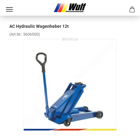
AC Hy­drau­lic Wa­gen­he­ber 12t
(Art.Nr.:
3606500
)