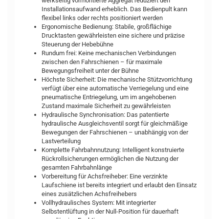
werkseitig vormontierte Aggregat reduziert den
Installationsaufwand erheblich. Das Bedienpult kann
flexibel links oder rechts positioniert werden
Ergonomische Bedienung: Stabile, großflächige
Drucktasten gewährleisten eine sichere und präzise
Steuerung der Hebebühne
Rundum frei: Keine mechanischen Verbindungen
zwischen den Fahrschienen – für maximale
Bewegungsfreiheit unter der Bühne
Höchste Sicherheit: Die mechanische Stützvorrichtung
verfügt über eine automatische Verriegelung und eine
pneumatische Entriegelung, um im angehobenen
Zustand maximale Sicherheit zu gewährleisten
Hydraulische Synchronisation: Das patentierte
hydraulische Ausgleichsventil sorgt für gleichmäßige
Bewegungen der Fahrschienen – unabhängig von der
Lastverteilung
Komplette Fahrbahnnutzung: Intelligent konstruierte
Rückrollsicherungen ermöglichen die Nutzung der
gesamten Fahrbahnlänge
Vorbereitung für Achsfreiheber: Eine verzinkte
Laufschiene ist bereits integriert und erlaubt den Einsatz
eines zusätzlichen Achsfreihebers
Vollhydraulisches System: Mit integrierter
Selbstentlüftung in der Null-Position für dauerhaft