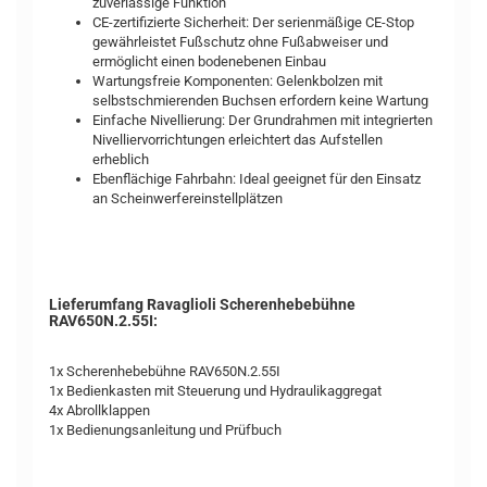
zuverlässige Funktion
CE-zertifizierte Sicherheit: Der serienmäßige CE-Stop
gewährleistet Fußschutz ohne Fußabweiser und
ermöglicht einen bodenebenen Einbau
Wartungsfreie Komponenten: Gelenkbolzen mit
selbstschmierenden Buchsen erfordern keine Wartung
Einfache Nivellierung: Der Grundrahmen mit integrierten
Nivelliervorrichtungen erleichtert das Aufstellen
erheblich
Ebenflächige Fahrbahn: Ideal geeignet für den Einsatz
an Scheinwerfereinstellplätzen
Lieferumfang Ravaglioli Scherenhebebühne
RAV650N.2.55I:
1x Scherenhebebühne RAV650N.2.55I
1x Bedienkasten mit Steuerung und Hydraulikaggregat
4x Abrollklappen
1x Bedienungsanleitung und Prüfbuch