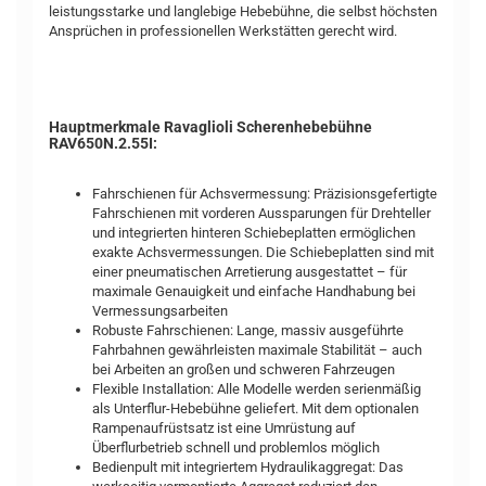
leistungsstarke und langlebige Hebebühne, die selbst höchsten
Ansprüchen in professionellen Werkstätten gerecht wird.
Hauptmerkmale Ravaglioli Scherenhebebühne
RAV650N.2.55I:
Fahrschienen für Achsvermessung: Präzisionsgefertigte
Fahrschienen mit vorderen Aussparungen für Drehteller
und integrierten hinteren Schiebeplatten ermöglichen
exakte Achsvermessungen. Die Schiebeplatten sind mit
einer pneumatischen Arretierung ausgestattet – für
maximale Genauigkeit und einfache Handhabung bei
Vermessungsarbeiten
Robuste Fahrschienen: Lange, massiv ausgeführte
Fahrbahnen gewährleisten maximale Stabilität – auch
bei Arbeiten an großen und schweren Fahrzeugen
Flexible Installation: Alle Modelle werden serienmäßig
als Unterflur-Hebebühne geliefert. Mit dem optionalen
Rampenaufrüstsatz ist eine Umrüstung auf
Überflurbetrieb schnell und problemlos möglich
Bedienpult mit integriertem Hydraulikaggregat: Das