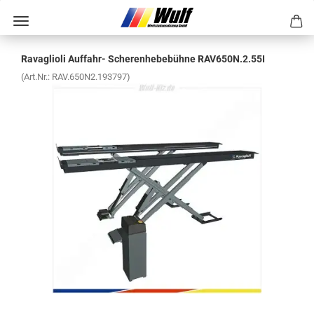
Ra­vaglio­li Auffahr-​ Sche­ren­he­be­büh­ne RAV650N.2.55I
(Art.Nr.:
RAV.650N2.193797
)