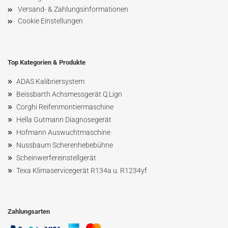
Versand- & Zahlungsinformationen
Cookie Einstellungen
Top Kategorien & Produkte
»
ADAS Kalibriersystem
»
Beissbarth Achsmessgerät Q.Lign
»
Corghi Reifenmontiermaschine
»
Hella Gutmann Diagnosegerät
»
Hofmann Ausw
uchtmaschin
e
»
Nussbaum
Scherenhebebühne
»
Scheinwerfereinstellgerät
»
Texa Klimaservicegerät R134a u. R1234yf
Zahlungsarten