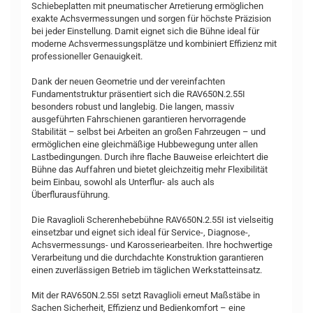
Schiebeplatten mit pneumatischer Arretierung ermöglichen
exakte Achsvermessungen und sorgen für höchste Präzision
bei jeder Einstellung. Damit eignet sich die Bühne ideal für
moderne Achsvermessungsplätze und kombiniert Effizienz mit
professioneller Genauigkeit.
Dank der neuen Geometrie und der vereinfachten
Fundamentstruktur präsentiert sich die RAV650N.2.55I
besonders robust und langlebig. Die langen, massiv
ausgeführten Fahrschienen garantieren hervorragende
Stabilität – selbst bei Arbeiten an großen Fahrzeugen – und
ermöglichen eine gleichmäßige Hubbewegung unter allen
Lastbedingungen. Durch ihre flache Bauweise erleichtert die
Bühne das Auffahren und bietet gleichzeitig mehr Flexibilität
beim Einbau, sowohl als Unterflur- als auch als
Überflurausführung.
Die Ravaglioli Scherenhebebühne RAV650N.2.55I ist vielseitig
einsetzbar und eignet sich ideal für Service-, Diagnose-,
Achsvermessungs- und Karosseriearbeiten. Ihre hochwertige
Verarbeitung und die durchdachte Konstruktion garantieren
einen zuverlässigen Betrieb im täglichen Werkstatteinsatz.
Mit der RAV650N.2.55I setzt Ravaglioli erneut Maßstäbe in
Sachen Sicherheit, Effizienz und Bedienkomfort – eine