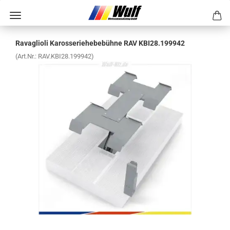
Ra­vaglio­li Ka­ros­se­rie­he­be­büh­ne RAV KBI28.199942
(Art.Nr.:
RAV.KBI28.199942
)