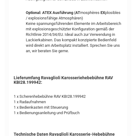
Optional: ATEX Ausführung
(
AT
mosphères
EX
plosibles
/ explosionsfähige Atmosphären)
Keine spannungsführenden Elemente im Arbeitsbereich
mit explosionsgeschützter Konfiguration gemäß der
Richtlinie 2014/34/EU. Ideal auch zur Verwendung in
Lackierkabinen. Das kompakt konzipierte Bedienfeld
wird direkt am Arbeitsplatz installiert. Sprechen Sie uns
an, wir beraten Sie gerne.
Lieferumfang Ravaglioli Karosseriehebebühne RAV
KBI28.199942:
1 x Scherenhebebühne RAV KBI28.199942
1 x Radaufnahmen
1 x Bedienkasten mit Steuerung
1 x Bedienungsanleitung und Prüfbuch
Technische Daten Ravaglioli Karosserie-Hebebühne