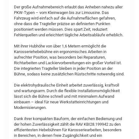
Der große Aufnahmebereich erlaubt das Anheben nahezu aller
PKW-Typen – vom Kleinwagen bis zur Limousine. Das
Fahrzeug wird einfach auf die Aufnahmeflächen gefahren,
ohne dass die Tragteller präzise an definierten Punkten
positioniert werden müssen. Dies spart Zeit, reduziert
Fehlerquellen und erleichtert tägliche Arbeitsabläufe erheblich.
Mit ihrer Hubhöhe von über 1,6 Metern ermöglicht die
Karosseriehebebühne ein ergonomisches Arbeiten in
aufrechter Position, was besonders bei Reparaturen,
Richtarbeiten und Lackiervorbereitungen ein großer Vorteil ist.
Die integrierten Tragteller bleiben in jeder Position an der
Bühne, sodass keine zusätzlichen Rüstschritte notwendig sind.
Die elektrohydraulische Einheit arbeitet zuverlässig, kraftvoll
und wartungsarm. Durch die flexible Installationsmöglichkeit
lässt sich die Bühne schnell und mit minimalem Aufwand
einbauen – ideal für neue Werkstatteinrichtungen und
Modernisierungen.
Dank ihrer kompakten Bauform, der einfachen Bedienung und
der hohen Zuverlässigkeit zählt die RAV KBI28.199942 zu den
effizientesten Hebebühnen für Karosseriearbeiten, besonders
in Bereichen, in denen freie Zugänglichkeit und ein