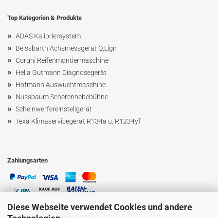
Top Kategorien & Produkte
»
ADAS Kalibriersystem
»
Beissbarth Achsmessgerät Q.Lign
»
Corghi Reifenmontiermaschine
»
Hella Gutmann Diagnosegerät
»
Hofmann Ausw
uchtmaschin
e
»
Nussbaum
Scherenhebebühne
»
Scheinwerfereinstellgerät
»
Texa Klimaservicegerät R134a u. R1234yf
Zahlungsarten
Diese Webseite verwendet Cookies und andere