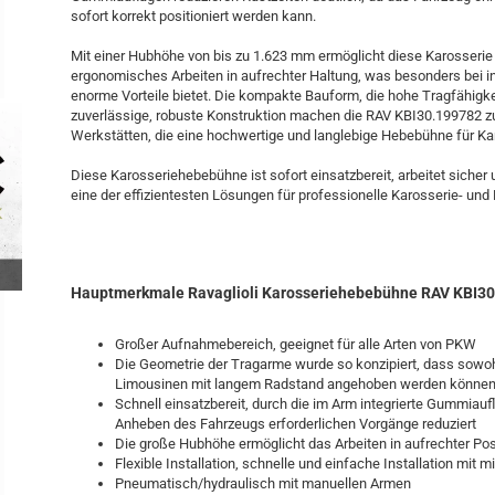
sofort korrekt positioniert werden kann.
Mit einer Hubhöhe von bis zu 1.623 mm ermöglicht diese Karosseri
ergonomisches Arbeiten in aufrechter Haltung, was besonders bei i
enorme Vorteile bietet. Die kompakte Bauform, die hohe Tragfähigke
zuverlässige, robuste Konstruktion machen die RAV KBI30.199782 zu
Werkstätten, die eine hochwertige und langlebige Hebebühne für Ka
Diese Karosseriehebebühne ist sofort einsatzbereit, arbeitet sicher
eine der effizientesten Lösungen für professionelle Karosserie- und 
Hauptmerkmale Ravaglioli Karosseriehebebühne RAV KBI30
Großer Aufnahmebereich, geeignet für alle Arten von PKW
Die Geometrie der Tragarme wurde so konzipiert, dass sowo
Limousinen mit langem Radstand angehoben werden könne
Schnell einsatzbereit, durch die im Arm integrierte Gummiauf
Anheben des Fahrzeugs erforderlichen Vorgänge reduziert
Die große Hubhöhe ermöglicht das Arbeiten in aufrechter Pos
Flexible Installation, schnelle und einfache Installation mi
Pneumatisch/hydraulisch mit manuellen Armen