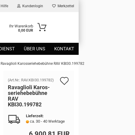
Hilfe
Kundenlogin
Merkzettel
Ihr Warenkorb
0,00 EUR
DIENST
ÜBER UNS
KONTAKT
Ravaglioli Karosseriehebebühne RAV KBI30.199782
Auf
(Art.Nr.:
RAV.KBI30.199782
)
Ra­vaglio­li Ka­ros­
den
se­rie­he­be­büh­ne
RAV
Merkzettel
KBI30.199782
Lieferzeit:
ca. 30 - 40 Werktage
6.900,81 EUR