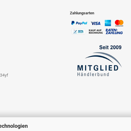
Zahlungsarten
234yf
echnologien