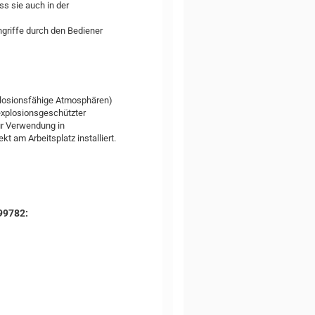
ss sie auch in der
ngriffe durch den Bediener
plosionsfähige Atmosphären)
explosionsgeschützter
ur Verwendung in
t am Arbeitsplatz installiert.
99782: