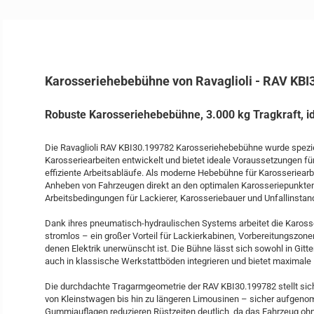
Karosseriehebebühne von Ravaglioli - RAV KBI
Robuste Karosseriehebebühne, 3.000 kg Tragkraft, id
Die Ravaglioli RAV KBI30.199782 Karosseriehebebühne wurde speziel
Karosseriearbeiten entwickelt und bietet ideale Voraussetzungen für
effiziente Arbeitsabläufe. Als moderne Hebebühne für Karosseriearb
Anheben von Fahrzeugen direkt an den optimalen Karosseriepunkten
Arbeitsbedingungen für Lackierer, Karosseriebauer und Unfallinstan
Dank ihres pneumatisch-hydraulischen Systems arbeitet die Karos
stromlos – ein großer Vorteil für Lackierkabinen, Vorbereitungszone
denen Elektrik unerwünscht ist. Die Bühne lässt sich sowohl in Gitt
auch in klassische Werkstattböden integrieren und bietet maximale Fle
Die durchdachte Tragarmgeometrie der RAV KBI30.199782 stellt sich
von Kleinstwagen bis hin zu längeren Limousinen – sicher aufgeno
Gummiauflagen reduzieren Rüstzeiten deutlich, da das Fahrzeug ohne