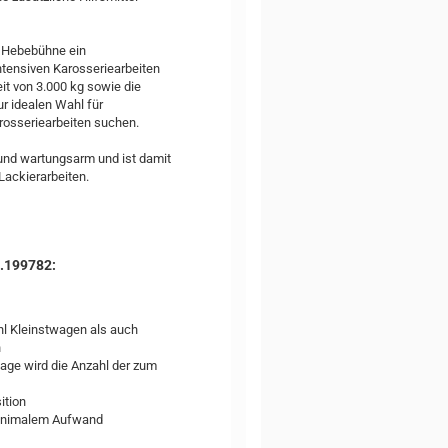
e Hebebühne ein
ntensiven Karosseriearbeiten
it von 3.000 kg sowie die
r idealen Wahl für
rosseriearbeiten suchen.
 und wartungsarm und ist damit
Lackierarbeiten.
.199782:
hl Kleinstwagen als auch
n
lage wird die Anzahl der zum
ition
t minimalem Aufwand