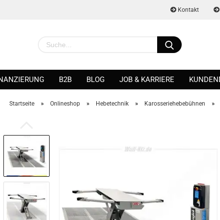
Kontakt
INANZIERUNG
B2B
BLOG
JOB & KARRIERE
KUNDEN
»
»
»
»
Startseite
Onlineshop
Hebetechnik
Karosseriehebebühnen
Konto erstellen
Passwort vergessen?