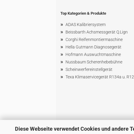
Top Kategorien & Produkte
»
ADAS Kalibriersystem
»
Beissbarth Achsmessgerät Q.Lign
»
Corghi Reifenmontiermaschine
»
Hella Gutmann Diagnosegerät
»
Hofmann Ausw
uchtmaschin
e
»
Nussbaum
Scherenhebebühne
»
Scheinwerfereinstellgerät
»
Texa Klimaservicegerät R134a u. R1
Diese Webseite verwendet Cookies und andere T