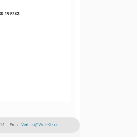
30.199782:
-14
Email:
Vertrieb@Wulf-Kfz.de