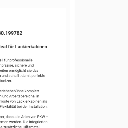
30.199782
eal für Lackierkabinen
l für professionelle
 präzise, sichere und
eiten ermöglicht sie das
 und schafft damit perfekte
dsetzer.
seriehebebühne komplett
n und Arbeitsbereiche, in
erroste von Lackierkabinen als
xibilität bei der Installation.
er, dass alle Arten von PKW –
mmen werden. Die integrierten
 zusätzliche Hilfsmittel