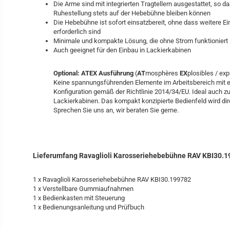
Die Arme sind mit integrierten Tragtellern ausgestattet, so da
Ruhestellung stets auf der Hebebühne bleiben können
Die Hebebühne ist sofort einsatzbereit, ohne dass weitere Ei
erforderlich sind
Minimale und kompakte Lösung, die ohne Strom funktioniert
Auch geeignet für den Einbau in Lackierkabinen
Optional: ATEX Ausführung
(
AT
mosphères
EX
plosibles / ex
Keine spannungsführenden Elemente im Arbeitsbereich mit 
Konfiguration gemäß der Richtlinie 2014/34/EU. Ideal auch z
Lackierkabinen. Das kompakt konzipierte Bedienfeld wird direk
Sprechen Sie uns an, wir beraten Sie gerne.
Lieferumfang Ravaglioli Karosseriehebebühne RAV KBI30.1
1 x Ravaglioli Karosseriehebebühne RAV KBI30.199782
1 x Verstellbare Gummiaufnahmen
1 x Bedienkasten mit Steuerung
1 x Bedienungsanleitung und Prüfbuch