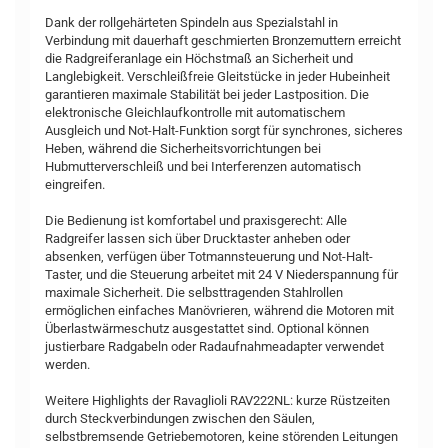
Dank der rollgehärteten Spindeln aus Spezialstahl in
Verbindung mit dauerhaft geschmierten Bronzemuttern erreicht
die Radgreiferanlage ein Höchstmaß an Sicherheit und
Langlebigkeit. Verschleißfreie Gleitstücke in jeder Hubeinheit
garantieren maximale Stabilität bei jeder Lastposition. Die
elektronische Gleichlaufkontrolle mit automatischem
Ausgleich und Not-Halt-Funktion sorgt für synchrones, sicheres
Heben, während die Sicherheitsvorrichtungen bei
Hubmutterverschleiß und bei Interferenzen automatisch
eingreifen.
Die Bedienung ist komfortabel und praxisgerecht: Alle
Radgreifer lassen sich über Drucktaster anheben oder
absenken, verfügen über Totmannsteuerung und Not-Halt-
Taster, und die Steuerung arbeitet mit 24 V Niederspannung für
maximale Sicherheit. Die selbsttragenden Stahlrollen
ermöglichen einfaches Manövrieren, während die Motoren mit
Überlastwärmeschutz ausgestattet sind. Optional können
justierbare Radgabeln oder Radaufnahmeadapter verwendet
werden.
Weitere Highlights der Ravaglioli RAV222NL: kurze Rüstzeiten
durch Steckverbindungen zwischen den Säulen,
selbstbremsende Getriebemotoren, keine störenden Leitungen