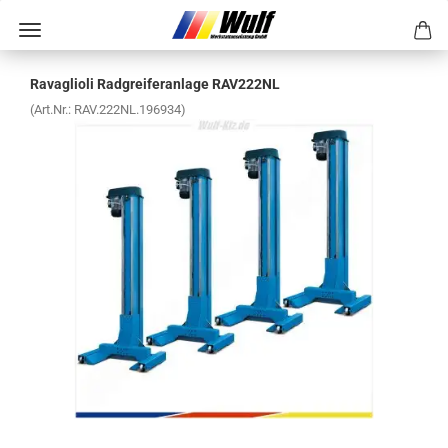
Ra­vaglio­li Rad­grei­fer­an­la­ge RAV222NL
(Art.Nr.:
RAV.222NL.196934
)