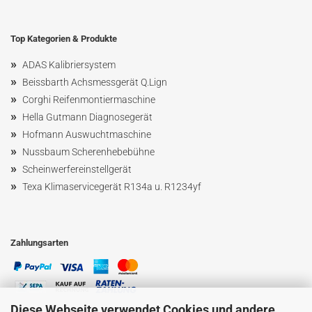
Top Kategorien & Produkte
»
ADAS Kalibriersystem
»
Beissbarth Achsmessgerät Q.Lign
»
Corghi Reifenmontiermaschine
»
Hella Gutmann Diagnosegerät
»
Hofmann Ausw
uchtmaschin
e
»
Nussbaum
Scherenhebebühne
»
Scheinwerfereinstellgerät
»
Texa Klimaservicegerät R134a u. R1234yf
Zahlungsarten
Diese Webseite verwendet Cookies und andere