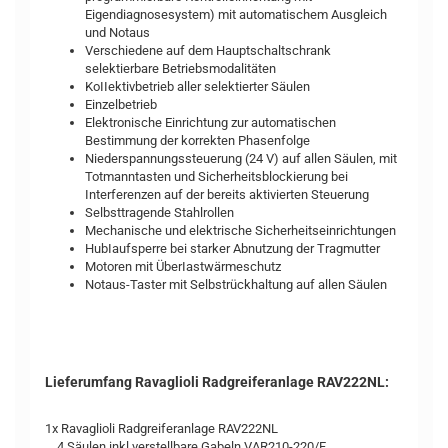
Eigendiagnosesystem) mit automatischem Ausgleich
und Notaus
Verschiedene auf dem Hauptschaltschrank
selektierbare Betriebsmodalitäten
KoIIektivbetrieb aller selektierter Säulen
Einzelbetrieb
Elektronische Einrichtung zur automatischen
Bestimmung der korrekten Phasenfolge
Niederspannungssteuerung (24 V) auf allen Säulen, mit
Totmanntasten und Sicherheitsblockierung bei
Interferenzen auf der bereits aktivierten Steuerung
Selbsttragende Stahlrollen
Mechanische und elektrische Sicherheitseinrichtungen
HubIaufsperre bei starker Abnutzung der Tragmutter
Motoren mit ÜberIastwärmeschutz
Notaus-Taster mit Selbstrückhaltung auf allen Säulen
Lieferumfang Ravaglioli Radgreiferanlage RAV222NL:
1x Ravaglioli Radgreiferanlage RAV222NL
4 Säulen inkl.verstellbare Gabeln VAR210-220/F