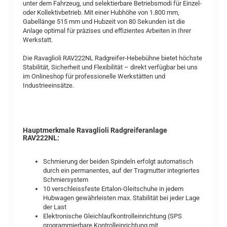
unter dem Fahrzeug, und selektierbare Betriebsmodi für Einzel-
oder Kollektivbetrieb. Mit einer Hubhöhe von 1.800 mm,
Gabellänge 515 mm und Hubzeit von 80 Sekunden ist die
Anlage optimal für präzises und effizientes Arbeiten in Ihrer
Werkstatt.
Die Ravaglioli RAV222NL Radgreifer-Hebebühne bietet höchste
Stabilität, Sicherheit und Flexibilität – direkt verfügbar bei uns
im Onlineshop für professionelle Werkstätten und
Industrieeinsätze.
Hauptmerkmale Ravaglioli Radgreiferanlage
RAV222NL:
Schmierung der beiden Spindeln erfolgt automatisch
durch ein permanentes, auf der Tragmutter integriertes
Schmiersystem
10 verschleissfeste Ertalon-Gleitschuhe in jedem
Hubwagen gewährleisten max. Stabilität bei jeder Lage
der Last
Elektronische Gleichlaufkontrolleinrichtung (SPS
programmierbare Kontrolleinrichtung mit