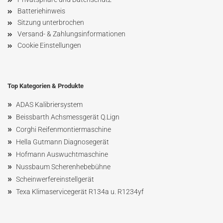
Batteriehinweis
Sitzung unterbrochen
Versand- & Zahlungsinformationen
Cookie Einstellungen
Top Kategorien & Produkte
»
ADAS Kalibriersystem
»
Beissbarth Achsmessgerät Q.Lign
»
Corghi Reifenmontiermaschine
»
Hella Gutmann Diagnosegerät
»
Hofmann Ausw
uchtmaschin
e
»
Nussbaum
Scherenhebebühne
»
Scheinwerfereinstellgerät
»
Texa Klimaservicegerät R134a u. R1234yf