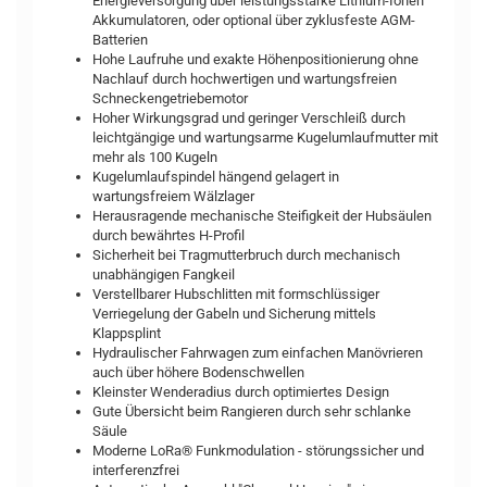
Energieversorgung über leistungsstarke Lithium-Ionen
Akkumulatoren, oder optional über zyklusfeste AGM-
Batterien
Hohe Laufruhe und exakte Höhenpositionierung ohne
Nachlauf durch hochwertigen und wartungsfreien
Schneckengetriebemotor
Hoher Wirkungsgrad und geringer Verschleiß durch
leichtgängige und wartungsarme Kugelumlaufmutter mit
mehr als 100 Kugeln
Kugelumlaufspindel hängend gelagert in
wartungsfreiem Wälzlager
Herausragende mechanische Steifigkeit der Hubsäulen
durch bewährtes H-Profil
Sicherheit bei Tragmutterbruch durch mechanisch
unabhängigen Fangkeil
Verstellbarer Hubschlitten mit formschlüssiger
Verriegelung der Gabeln und Sicherung mittels
Klappsplint
Hydraulischer Fahrwagen zum einfachen Manövrieren
auch über höhere Bodenschwellen
Kleinster Wenderadius durch optimiertes Design
Gute Übersicht beim Rangieren durch sehr schlanke
Säule
Moderne LoRa® Funkmodulation - störungssicher und
interferenzfrei