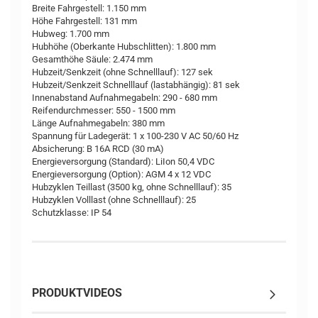
Breite Fahrgestell: 1.150 mm
Höhe Fahrgestell: 131 mm
Hubweg: 1.700 mm
Hubhöhe (Oberkante Hubschlitten): 1.800 mm
Gesamthöhe Säule: 2.474 mm
Hubzeit/Senkzeit (ohne Schnelllauf): 127 sek
Hubzeit/Senkzeit Schnelllauf (lastabhängig): 81 sek
Innenabstand Aufnahmegabeln: 290 - 680 mm
Reifendurchmesser: 550 - 1500 mm
Länge Aufnahmegabeln: 380 mm
Spannung für Ladegerät: 1 x 100-230 V AC 50/60 Hz
Absicherung: B 16A RCD (30 mA)
Energieversorgung (Standard): LiIon 50,4 VDC
Energieversorgung (Option): AGM 4 x 12 VDC
Hubzyklen Teillast (3500 kg, ohne Schnelllauf): 35
Hubzyklen Volllast (ohne Schnelllauf): 25
Schutzklasse: IP 54
PRODUKTVIDEOS