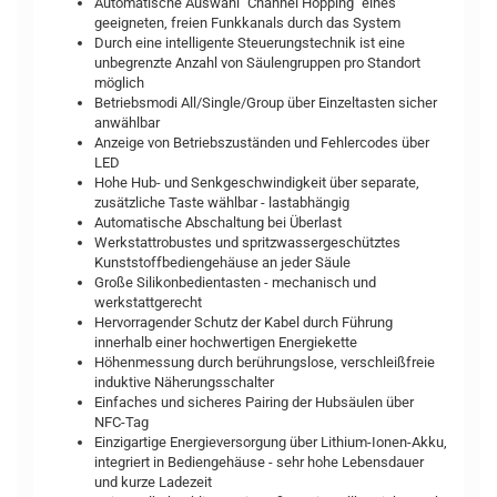
Automatische Auswahl "Channel Hopping" eines
geeigneten, freien Funkkanals durch das System
Durch eine intelligente Steuerungstechnik ist eine
unbegrenzte Anzahl von Säulengruppen pro Standort
möglich
Betriebsmodi All/Single/Group über Einzeltasten sicher
anwählbar
Anzeige von Betriebszuständen und Fehlercodes über
LED
Hohe Hub- und Senkgeschwindigkeit über separate,
zusätzliche Taste wählbar - lastabhängig
Automatische Abschaltung bei Überlast
Werkstattrobustes und spritzwassergeschütztes
Kunststoffbediengehäuse an jeder Säule
Große Silikonbedientasten - mechanisch und
werkstattgerecht
Hervorragender Schutz der Kabel durch Führung
innerhalb einer hochwertigen Energiekette
Höhenmessung durch berührungslose, verschleißfreie
induktive Näherungsschalter
Einfaches und sicheres Pairing der Hubsäulen über
NFC-Tag
Einzigartige Energieversorgung über Lithium-Ionen-Akku,
integriert in Bediengehäuse - sehr hohe Lebensdauer
und kurze Ladezeit