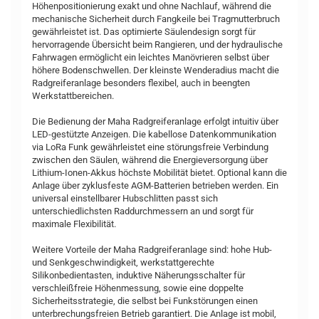
Höhenpositionierung exakt und ohne Nachlauf, während die
mechanische Sicherheit durch Fangkeile bei Tragmutterbruch
gewährleistet ist. Das optimierte Säulendesign sorgt für
hervorragende Übersicht beim Rangieren, und der hydraulische
Fahrwagen ermöglicht ein leichtes Manövrieren selbst über
höhere Bodenschwellen. Der kleinste Wenderadius macht die
Radgreiferanlage besonders flexibel, auch in beengten
Werkstattbereichen.
Die Bedienung der Maha Radgreiferanlage erfolgt intuitiv über
LED-gestützte Anzeigen. Die kabellose Datenkommunikation
via LoRa Funk gewährleistet eine störungsfreie Verbindung
zwischen den Säulen, während die Energieversorgung über
Lithium-Ionen-Akkus höchste Mobilität bietet. Optional kann die
Anlage über zyklusfeste AGM-Batterien betrieben werden. Ein
universal einstellbarer Hubschlitten passt sich
unterschiedlichsten Raddurchmessern an und sorgt für
maximale Flexibilität.
Weitere Vorteile der Maha Radgreiferanlage sind: hohe Hub-
und Senkgeschwindigkeit, werkstattgerechte
Silikonbedientasten, induktive Näherungsschalter für
verschleißfreie Höhenmessung, sowie eine doppelte
Sicherheitsstrategie, die selbst bei Funkstörungen einen
unterbrechungsfreien Betrieb garantiert. Die Anlage ist mobil,