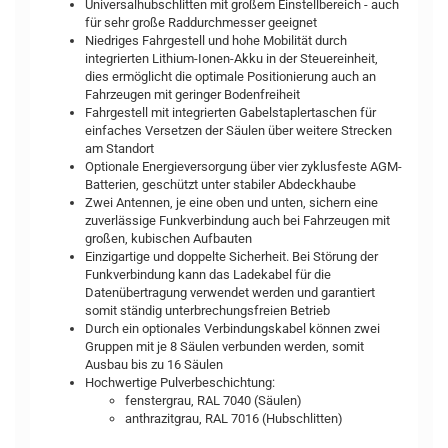
Universalhubschlitten mit großem Einstellbereich - auch
für sehr große Raddurchmesser geeignet
Niedriges Fahrgestell und hohe Mobilität durch
integrierten Lithium-Ionen-Akku in der Steuereinheit,
dies ermöglicht die optimale Positionierung auch an
Fahrzeugen mit geringer Bodenfreiheit
Fahrgestell mit integrierten Gabelstaplertaschen für
einfaches Versetzen der Säulen über weitere Strecken
am Standort
Optionale Energieversorgung über vier zyklusfeste AGM-
Batterien, geschützt unter stabiler Abdeckhaube
Zwei Antennen, je eine oben und unten, sichern eine
zuverlässige Funkverbindung auch bei Fahrzeugen mit
großen, kubischen Aufbauten
Einzigartige und doppelte Sicherheit. Bei Störung der
Funkverbindung kann das Ladekabel für die
Datenübertragung verwendet werden und garantiert
somit ständig unterbrechungsfreien Betrieb
Durch ein optionales Verbindungskabel können zwei
Gruppen mit je 8 Säulen verbunden werden, somit
Ausbau bis zu 16 Säulen
Hochwertige Pulverbeschichtung:
fenstergrau, RAL 7040 (Säulen)
anthrazitgrau, RAL 7016 (Hubschlitten)