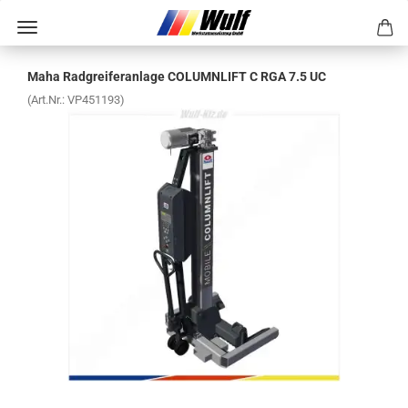
Maha Rad­grei­fer­an­la­ge CO­LUM­N­LIFT C RGA 7.5 UC
(Art.Nr.:
VP451193
)