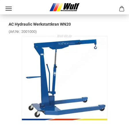
AC Hy­drau­lic Werk­statt­kran WN20
(Art.Nr.:
2001000
)