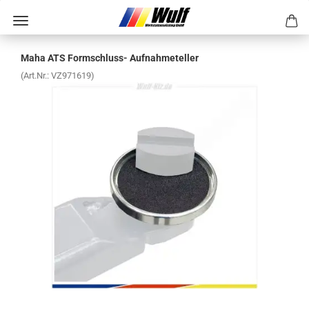
Maha ATS Formschluss-​ Auf­nah­me­tel­ler
(Art.Nr.:
VZ971619
)