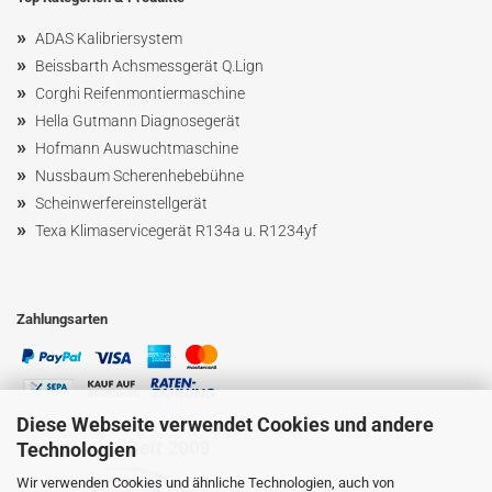
»
ADAS Kalibriersystem
»
Beissbarth Achsmessgerät Q.Lign
»
Corghi Reifenmontiermaschine
»
Hella Gutmann Diagnosegerät
»
Hofmann Ausw
uchtmaschin
e
»
Nussbaum
Scherenhebebühne
»
Scheinwerfereinstellgerät
»
Texa Klimaservicegerät R134a u. R1234yf
Zahlungsarten
Diese Webseite verwendet Cookies und andere
Technologien
Wir verwenden Cookies und ähnliche Technologien, auch von