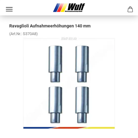
Ra­vaglio­li Auf­nah­me­er­hö­hun­gen 140 mm
(Art.Nr.:
S370A8
)