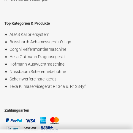
Top Kategorien & Produkte
»
ADAS Kalibriersystem
»
Beissbarth Achsmessgerät Q.Lign
»
Corghi Reifenmontiermaschine
»
Hella Gutmann Diagnosegerät
»
Hofmann Ausw
uchtmaschin
e
»
Nussbaum
Scherenhebebühne
»
Scheinwerfereinstellgerät
»
Texa Klimaservicegerät R134a u. R1234yf
Zahlungsarten