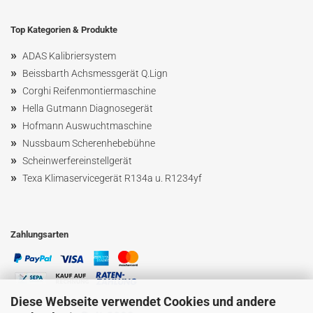
Top Kategorien & Produkte
»
ADAS Kalibriersystem
»
Beissbarth Achsmessgerät Q.Lign
»
Corghi Reifenmontiermaschine
»
Hella Gutmann Diagnosegerät
»
Hofmann Ausw
uchtmaschin
e
»
Nussbaum
Scherenhebebühne
»
Scheinwerfereinstellgerät
»
Texa Klimaservicegerät R134a u. R1234yf
Zahlungsarten
Diese Webseite verwendet Cookies und andere