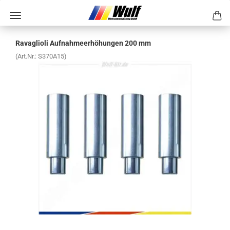
Ra­vaglio­li Auf­nah­me­er­hö­hun­gen 200 mm
(Art.Nr.:
S370A15
)