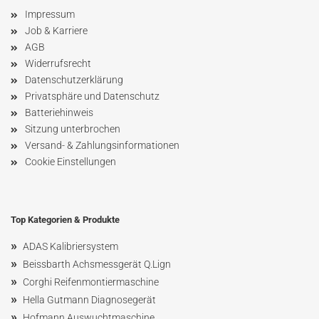
Impressum
Job & Karriere
AGB
Widerrufsrecht
Datenschutzerklärung
Privatsphäre und Datenschutz
Batteriehinweis
Sitzung unterbrochen
Versand- & Zahlungsinformationen
Cookie Einstellungen
Top Kategorien & Produkte
»
ADAS Kalibriersystem
»
Beissbarth Achsmessgerät Q.Lign
»
Corghi Reifenmontiermaschine
»
Hella Gutmann Diagnosegerät
»
Hofmann Ausw
uchtmaschin
e