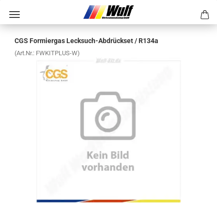
CGS For­mier­gas Lecksuch-​Abdrückset / R134a
(Art.Nr.:
FWKITPLUS-​W
)