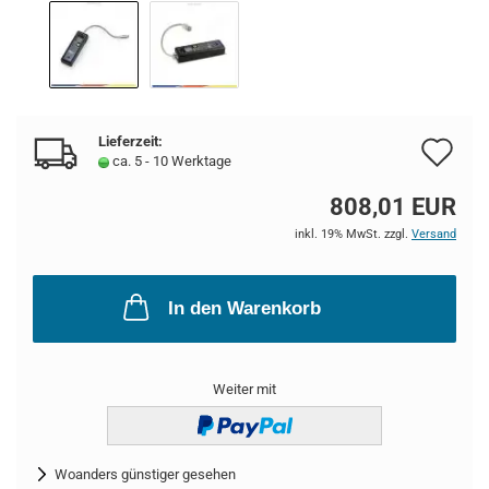
Lieferzeit:
Au
ca. 5 - 10 Werktage
de
808,01 EUR
Me
inkl. 19% MwSt. zzgl.
Versand
In den Warenkorb
Weiter mit
Woanders günstiger gesehen