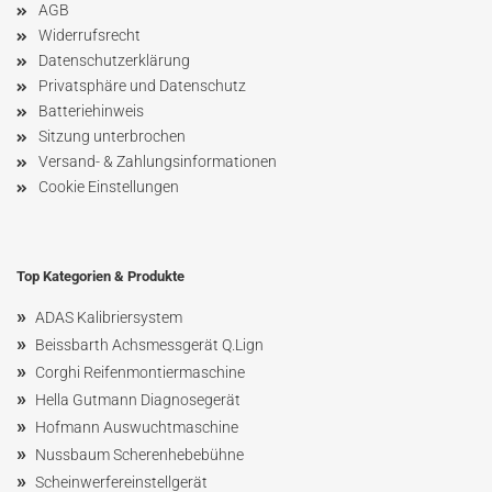
AGB
Widerrufsrecht
Datenschutzerklärung
Privatsphäre und Datenschutz
Batteriehinweis
Sitzung unterbrochen
Versand- & Zahlungsinformationen
Cookie Einstellungen
Top Kategorien & Produkte
»
ADAS Kalibriersystem
»
Beissbarth Achsmessgerät Q.Lign
»
Corghi Reifenmontiermaschine
»
Hella Gutmann Diagnosegerät
»
Hofmann Ausw
uchtmaschin
e
»
Nussbaum
Scherenhebebühne
»
Scheinwerfereinstellgerät