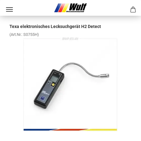
Texa elek­tro­ni­sches Leck­such­ge­rät H2 De­tect
(Art.Nr.:
S0755H
)