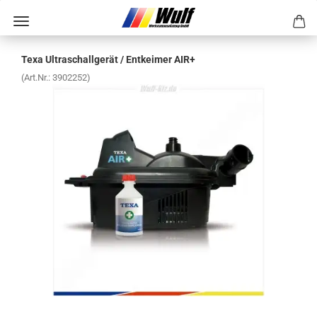
Texa Ul­tra­schall­ge­rät / Ent­kei­mer AIR+
(Art.Nr.:
3902252
)