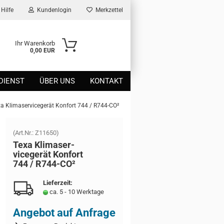
Hilfe
Kundenlogin
Merkzettel
Ihr Warenkorb
0,00 EUR
DIENST
ÜBER UNS
KONTAKT
a Klimaservicegerät Konfort 744 / R744-CO²
(Art.Nr.:
Z11650
)
Texa Kli­ma­ser­
vice­ge­rät Kon­fort
744 / R744-​CO²
Lieferzeit:
ca. 5 - 10 Werktage
Angebot auf Anfrage