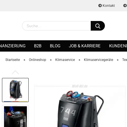
Kontakt
INANZIERUNG
B2B
BLOG
JOB & KARRIERE
KUNDEN
»
»
»
»
Startseite
Onlineshop
Klimaservice
Klimaservicegeräte
Tex
Konto erstellen
Passwort vergessen?