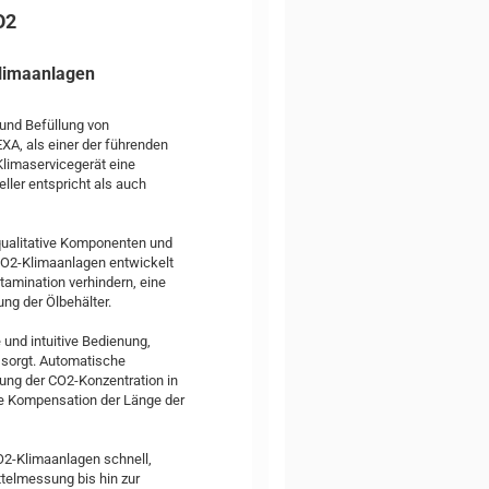
O2
Klimaanlagen
 und Befüllung von
XA, als einer der führenden
Klimaservicegerät eine
ller entspricht als auch
qualitative Komponenten und
 CO2-Klimaanlagen entwickelt
amination verhindern, eine
ng der Ölbehälter.
 und intuitive Bedienung,
sorgt. Automatische
ng der CO2-Konzentration in
e Kompensation der Länge der
O2-Klimaanlagen schnell,
ttelmessung bis hin zur