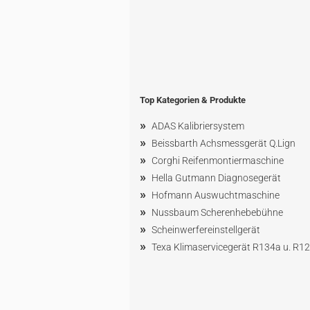
Top Kategorien & Produkte
»
ADAS Kalibriersystem
»
Beissbarth Achsmessgerät Q.Lign
»
Corghi Reifenmontiermaschine
»
Hella Gutmann Diagnosegerät
»
Hofmann Ausw
uchtmaschin
e
»
Nussbaum
Scherenhebebühne
»
Scheinwerfereinstellgerät
»
Texa Klimaservicegerät R134a u. R1