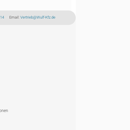
-14
Email:
Vertrieb@Wulf-Kfz.de
ionen