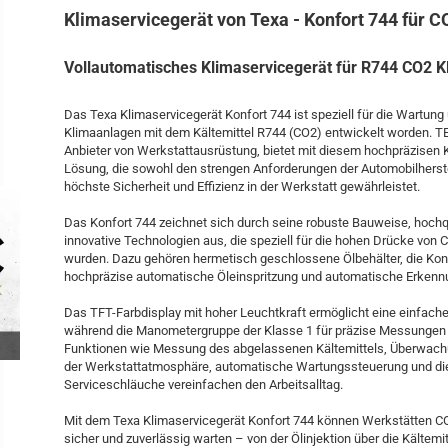
Klimaservicegerät von Texa - Konfort 744 für C
Vollautomatisches Klimaservicegerät für R744 CO2 
Das Texa Klimaservicegerät Konfort 744 ist speziell für die Wartung
Klimaanlagen mit dem Kältemittel R744 (CO2) entwickelt worden. TE
Anbieter von Werkstattausrüstung, bietet mit diesem hochpräzisen 
Lösung, die sowohl den strengen Anforderungen der Automobilherste
höchste Sicherheit und Effizienz in der Werkstatt gewährleistet.
Das Konfort 744 zeichnet sich durch seine robuste Bauweise, hoch
innovative Technologien aus, die speziell für die hohen Drücke von
wurden. Dazu gehören hermetisch geschlossene Ölbehälter, die Kont
hochpräzise automatische Öleinspritzung und automatische Erkennu
Das TFT-Farbdisplay mit hoher Leuchtkraft ermöglicht eine einfache
während die Manometergruppe der Klasse 1 für präzise Messungen 
Funktionen wie Messung des abgelassenen Kältemittels, Überwachu
der Werkstattatmosphäre, automatische Wartungssteuerung und di
Serviceschläuche vereinfachen den Arbeitsalltag.
Mit dem Texa Klimaservicegerät Konfort 744 können Werkstätten C
sicher und zuverlässig warten – von der Ölinjektion über die Kältemi