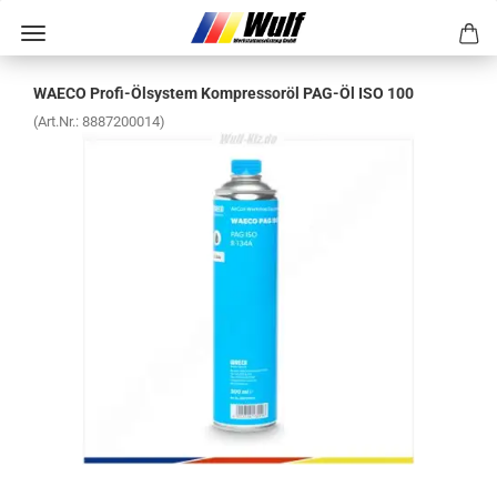
WAECO Profi-​Ölsystem Kom­pres­so­r­öl PAG-​Öl ISO 100
(Art.Nr.:
8887200014
)