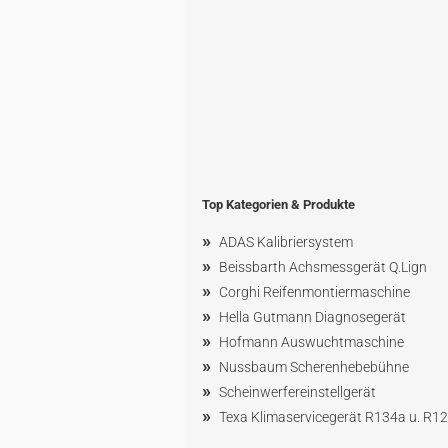
Top Kategorien & Produkte
»
ADAS Kalibriersystem
»
Beissbarth Achsmessgerät Q.Lign
»
Corghi Reifenmontiermaschine
»
Hella Gutmann Diagnosegerät
»
Hofmann Ausw
uchtmaschin
e
»
Nussbaum
Scherenhebebühne
»
Scheinwerfereinstellgerät
»
Texa Klimaservicegerät R134a u. R1