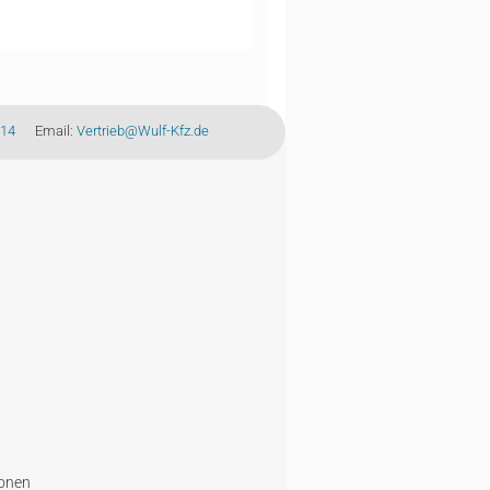
-14
Email:
Vertrieb@Wulf-Kfz.de
ionen