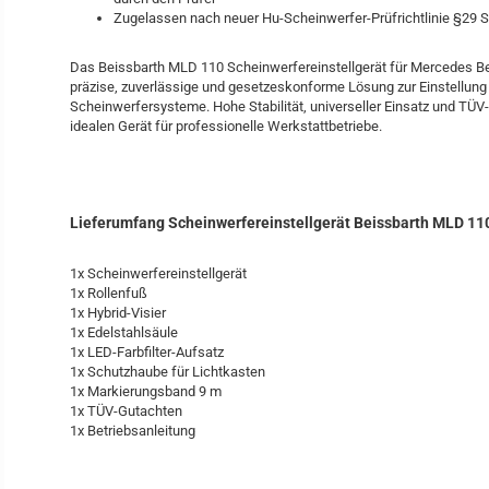
Zugelassen nach neuer Hu-Scheinwerfer-Prüfrichtlinie §29 
Das Beissbarth MLD 110 Scheinwerfereinstellgerät für Mercedes Be
präzise, zuverlässige und gesetzeskonforme Lösung zur Einstellung
Scheinwerfersysteme. Hohe Stabilität, universeller Einsatz und TÜV
idealen Gerät für professionelle Werkstattbetriebe.
Lieferumfang Scheinwerfereinstellgerät Beissbarth MLD 11
1x Scheinwerfereinstellgerät
1x Rollenfuß
1x Hybrid-Visier
1x Edelstahlsäule
1x LED-Farbfilter-Aufsatz
1x Schutzhaube für Lichtkasten
1x Markierungsband 9 m
1x TÜV-Gutachten
1x Betriebsanleitung