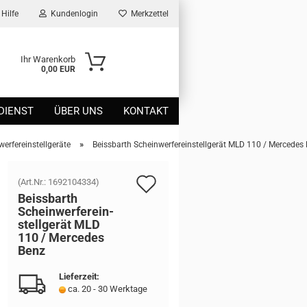
Hilfe
Kundenlogin
Merkzettel
Ihr Warenkorb
0,00 EUR
DIENST
ÜBER UNS
KONTAKT
»
erfereinstellgeräte
Beissbarth Scheinwerfereinstellgerät MLD 110 / Mercedes
Auf
(Art.Nr.:
1692104334
)
Beiss­barth
den
Schein­wer­fer­ein­
stell­ge­rät MLD
Merkzettel
110 / Mer­ce­des
Benz
Lieferzeit:
ca. 20 - 30 Werktage