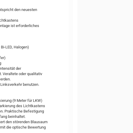
ntspricht den neuesten
ichtkastens
ntage ist erforderliches
, Bi-LED, Halogen)
fer)
g
ntensität der
 Veraltete oder qualitativ
werden.
 Linksverkehr benutzen.
ierung (9 Meter für LKW)
rkierung des Lichtkastens
n. Praktische Befestigung
ang beinhaltet.
iltert den störenden Blausaum
omit die optische Bewertung