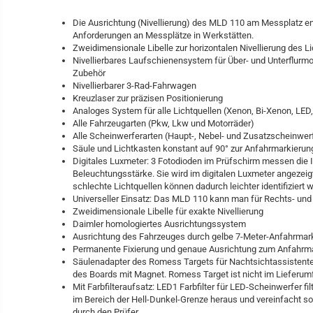
Die Ausrichtung (Nivellierung) des MLD 110 am Messplatz e
Anforderungen an Messplätze in Werkstätten.
Zweidimensionale Libelle zur horizontalen Nivellierung des L
Nivellierbares Laufschienensystem für Über- und Unterflurmo
Zubehör
Nivellierbarer 3-Rad-Fahrwagen
Kreuzlaser zur präzisen Positionierung
Analoges System für alle Lichtquellen (Xenon, Bi-Xenon, LED
Alle Fahrzeugarten (Pkw, Lkw und Motorräder)
Alle Scheinwerferarten (Haupt-, Nebel- und Zusatzscheinwer
Säule und Lichtkasten konstant auf 90° zur Anfahrmarkierun
Digitales Luxmeter: 3 Fotodioden im Prüfschirm messen die I
Beleuchtungsstärke. Sie wird im digitalen Luxmeter angezeigt.
schlechte Lichtquellen können dadurch leichter identifiziert 
Universeller Einsatz: Das MLD 110 kann man für Rechts- und
Zweidimensionale Libelle für exakte Nivellierung
Daimler homologiertes Ausrichtungssystem
Ausrichtung des Fahrzeuges durch gelbe 7-Meter-Anfahrmark
Permanente Fixierung und genaue Ausrichtung zum Anfahrma
Säulenadapter des Romess Targets für Nachtsichtassistente
des Boards mit Magnet. Romess Target ist nicht im Lieferumf
Mit Farbfilteraufsatz: LED1 Farbfilter für LED-Scheinwerfer f
im Bereich der Hell-Dunkel-Grenze heraus und vereinfacht s
durch den Prüfer