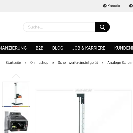
Kontakt
INANZIERUNG
B2B
BLOG
JOB & KARRIERE
KUNDEN
»
»
»
Startseite
Onlineshop
Scheinwerfereinstellgerät
Analoge Scheinw
Konto erstellen
Passwort vergessen?