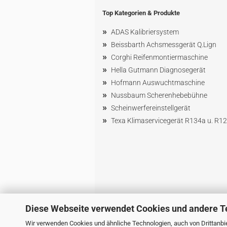
Top Kategorien & Produkte
»
ADAS Kalibriersystem
»
Beissbarth Achsmessgerät Q.Lign
»
Corghi Reifenmontiermaschine
»
Hella Gutmann Diagnosegerät
»
Hofmann Ausw
uchtmaschin
e
»
Nussbaum
Scherenhebebühne
»
Scheinwerfereinstellgerät
»
Texa Klimaservicegerät R134a u. R1
Diese Webseite verwendet Cookies und andere T
Wir verwenden Cookies und ähnliche Technologien, auch von Drittanbie