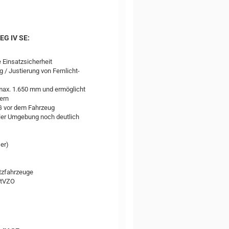
EG IV SE:
 Einsatzsicherheit
 / Justierung von Fernlicht-
 max. 1.650 mm und ermöglicht
ern
EG vor dem Fahrzeug
eller Umgebung noch deutlich
ser)
tzfahrzeuge
StVZO