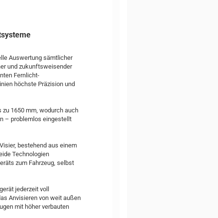
htsysteme
elle Auswertung sämtlicher
rner und zukunftsweisender
ten Fernlicht-
Linien höchste Präzision und
bis zu 1650 mm, wodurch auch
 – problemlos eingestellt
-Visier, bestehend aus einem
Beide Technologien
eräts zum Fahrzeug, selbst
erät jederzeit voll
das Anvisieren von weit außen
eugen mit höher verbauten