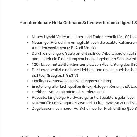
Hauptmerkmale Hella Gutmann Scheinwerfereinstellgerät S
Neues Hybrid-Visier mit Laser- und Fadentechnik für 100%ige
Neuartiger Prüfschirm ermöglicht auch die exakte Kalibrierung
Assistenzsystemen (z.B. Audi Matrix)
Durch eine längere Säule erhöht sich der Arbeitsbereich auf
somit auch die Einstellung von hoch eingebauten Scheinwerf
120°-Laser mit Zeitfunktion zur präzisen Ausrichtung des S
Der Laser besitzt eine hohe Lichtleistung und ist auch bei h
sichtbar (Baugleich SEG V)
Libelle/Exzenterwelle zur Neigungsverstellung
Einstellung aller Lichtquellen (Bilux, Halogen, Xenon, LED, La
Drehbare Säule mit minimalen Toleranzen
Robuste, langlebige Hardware garantiert exakte Ergebnisse
Nutzbar für Fahrzeugarten Zweirad, Trike, PKW, NKW und Nu
Zugelassen nach neuer Hu-Scheinwerfer-Prüfrichtlinie §29 