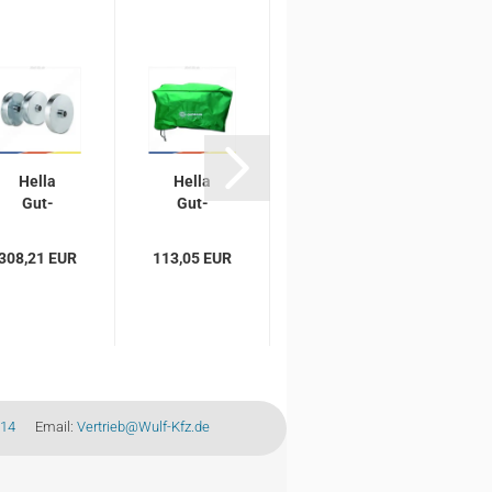
Hella
Hella
Hella
H
Gut­
Gut­
Gut­
mann
mann
mann
m
Rol­len­
Ab­
ni­vel­
S
308,21 EUR
113,05 EUR
617,61 EUR
446
satz
deck­
lier­ba­
aus
hau­be /
res
sy
Stahl
Schutz­
Schie­
n
hau­be
nen­
sys­
b
tem...
-14
Email:
Vertrieb@Wulf-Kfz.de