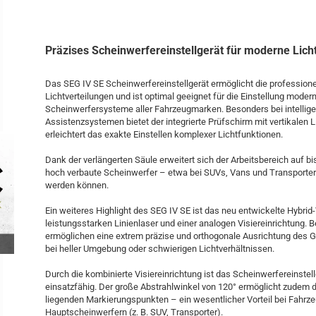
Präzises Scheinwerfereinstellgerät für moderne Lic
Das SEG IV SE Scheinwerfereinstellgerät ermöglicht die profession
Lichtverteilungen und ist optimal geeignet für die Einstellung mode
Scheinwerfersysteme aller Fahrzeugmarken. Besonders bei intelligen
Assistenzsystemen bietet der integrierte Prüfschirm mit vertikalen 
erleichtert das exakte Einstellen komplexer Lichtfunktionen.
Dank der verlängerten Säule erweitert sich der Arbeitsbereich auf 
hoch verbaute Scheinwerfer – etwa bei SUVs, Vans und Transportern
werden können.
Ein weiteres Highlight des SEG IV SE ist das neu entwickelte Hybrid
leistungsstarken Linienlaser und einer analogen Visiereinrichtung. 
ermöglichen eine extrem präzise und orthogonale Ausrichtung des G
bei heller Umgebung oder schwierigen Lichtverhältnissen.
Durch die kombinierte Visiereinrichtung ist das Scheinwerfereinstellg
einsatzfähig. Der große Abstrahlwinkel von 120° ermöglicht zudem 
liegenden Markierungspunkten – ein wesentlicher Vorteil bei Fahrz
Hauptscheinwerfern (z. B. SUV, Transporter).