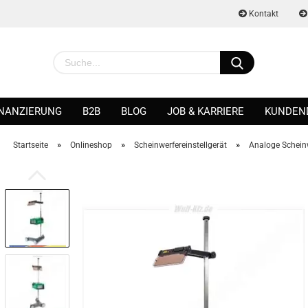
Kontakt
INANZIERUNG
B2B
BLOG
JOB & KARRIERE
KUNDEN
»
»
»
Startseite
Onlineshop
Scheinwerfereinstellgerät
Analoge Scheinw
Konto erstellen
Passwort vergessen?