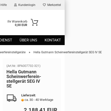
Hilfe
Kundenlogin
Merkzettel
Ihr Warenkorb
0,00 EUR
DIENST
ÜBER UNS
KONTAKT
»
erfereinstellgeräte
Hella Gutmann Scheinwerfereinstellgerät SEG IV SE
(Art.Nr.:
8PA007732-321
)
Hella Gut­mann
Schein­wer­fer­ein­
stell­ge­rät SEG IV
SE
Lieferzeit:
ca. 30 - 40 Werktage
2.188,41 EUR