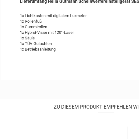
Lieferumfang Hella Gutmann Scheinwerfereinstellgerät SEG
1x Lichtkasten mit digitalem Luxmeter
1x Rollenfuß
1x Gummirollen
1x Hybrid-Visier mit 120°-Laser
1x Säule
1x TÜV-Gutachten
1x Betriebsanleitung
ZU DIESEM PRODUKT EMPFEHLEN WI