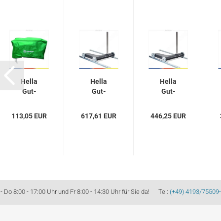
Hella
Hella
Hella
Gut­
Gut­
Gut­
mann
mann
mann
Ab­
ni­vel­
Schie­
113,05 EUR
617,61 EUR
446,25 EUR
deck­
lier­ba­
nen­
hau­be /
res
sys­tem
Schutz­
Schie­
ni­vel­
hau­be
nen­
lier­
sys­
bar...
tem...
Do 8:00 - 17:00 Uhr und Fr 8:00 - 14:30 Uhr für Sie da! Tel:
(+49) 4193/75509