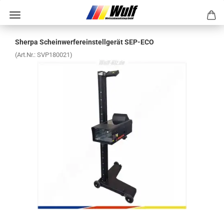
Sher­pa Schein­wer­fer­ein­stell­ge­rät SEP-​ECO
(Art.Nr.:
SVP180021
)