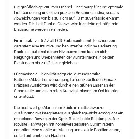
Die großflächige 230 mm Fresnel-Linse sorgt für eine optimale
Lichtbündelung und einen präzisen Brechungsindex, sodass
Abweichungen von bis zu 1 cm auf 10 m zuverlässig erkannt
werden. Die Hell-Dunkel-Grenze wird klar definiert, störende
Blausäume werden vermieden.
Ein interaktiver 5,7-Zoll-LCD-Farbmonitor mit Touchscreen
garantiert eine intuitive und benutzerfreundliche Bedienung.
Dank des automatischen Niveausystems lassen sich
Neigungen und Unebenheiten der Aufstellfläche in beiden
Richtungen bis zu ±2 % ausgleichen.
Für maximale Flexibilität sorgt die leistungsstarke
Batterie-/Akkustromversorgung für den kabellosen Einsatz.
Präzises Ausrichten wird durch einen grünen Laser an der
Standsäule und einen roten Kreuzlinienlaser am Optikkasten
unterstützt.
Die hochwertige Aluminium-Säule in mattschwarzer
Ausführung mit integriertem Ausgleichsgewicht ermöglicht ein
müheloses Bewegen der Optik-Box in beide Richtungen. Der
robuste Fahrwagen mit höhenverstellbaren Gummirädern
garantiert eine stabile Aufstellung und exakte Positionierung,
selbst auf unebenen Flächen.