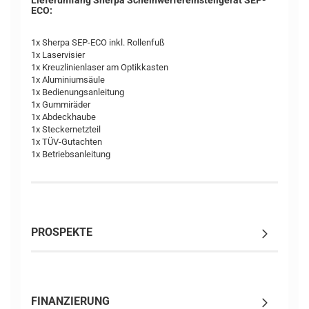
Lieferumfang Sherpa Scheinwerfereinstellgerät SEP-
ECO:
1x Sherpa SEP-ECO inkl. Rollenfuß
1x Laservisier
1x Kreuzlinienlaser am Optikkasten
1x Aluminiumsäule
1x Bedienungsanleitung
1x Gummiräder
1x Abdeckhaube
1x Steckernetzteil
1x TÜV-Gutachten
1x Betriebsanleitung
PROSPEKTE
FINANZIERUNG