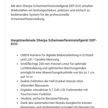
Mit dem Sherpa Scheinwerfereinstellgerät SEP-ECO erhalten
Werkstätten ein leistungsstarkes, präzises und einfach zu
bedienendes System für die professionelle
Scheinwerfereinstellung.
Hauptmerkmale Sherpa Scheinwerfereinstellgerät SEP-
ECO:
CMOS-Kamera für digitale Bildverarbeitung in Echtzeit
und LUX / Candela Messung
Großflächige 230 mm Fresnel-Linse für optimale
Lichtbündelung und optimierten Brechungsindex
ermöglicht eine Abweichungskontrolle von bis zu 1 cm
auf 10 m
Exakte Definition der Hell-Dunkel-Grenze ohne
störenden Blausaum
Digitaler, interaktiver 5,7 Zoll LCD-Farbmonitor mit
Touchscreen-Funktion
Intuitive, einfache Benutzerführung
Dank des automatischen Niveau-Ausgleichs können
Neigungen und Unebenheiten in beiden Richtungen bis