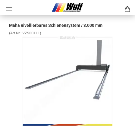
Maha ni­vel­lier­ba­res Schie­nen­sys­tem / 3.000 mm
(Art.Nr.:
VZ930111
)