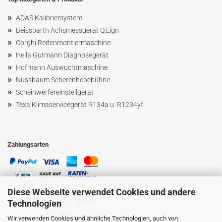
»
ADAS Kalibriersystem
»
Beissbarth Achsmessgerät Q.Lign
»
Corghi Reifenmontiermaschine
»
Hella Gutmann Diagnosegerät
»
Hofmann Ausw
uchtmaschin
e
»
Nussbaum
Scherenhebebühne
»
Scheinwerfereinstellgerät
»
Texa Klimaservicegerät R134a u. R1234yf
Zahlungsarten
Diese Webseite verwendet Cookies und andere
Technologien
Wir verwenden Cookies und ähnliche Technologien, auch von