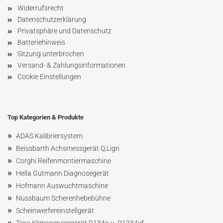
Widerrufsrecht
Datenschutzerklärung
Privatsphäre und Datenschutz
Batteriehinweis
Sitzung unterbrochen
Versand- & Zahlungsinformationen
Cookie Einstellungen
Top Kategorien & Produkte
»
ADAS Kalibriersystem
»
Beissbarth Achsmessgerät Q.Lign
»
Corghi Reifenmontiermaschine
»
Hella Gutmann Diagnosegerät
»
Hofmann Ausw
uchtmaschin
e
»
Nussbaum
Scherenhebebühne
»
Scheinwerfereinstellgerät
»