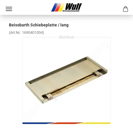
Beiss­barth Schie­be­plat­te / lang
(Art.Nr.:
1690401004
)