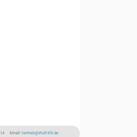
-14
Email:
Vertrieb@Wulf-Kfz.de