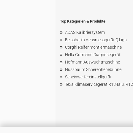
Top Kategorien & Produkte
»
ADAS Kalibriersystem
»
Beissbarth Achsmessgerät Q.Lign
»
Corghi Reifenmontiermaschine
»
Hella Gutmann Diagnosegerät
»
Hofmann Ausw
uchtmaschin
e
»
Nussbaum
Scherenhebebühne
»
Scheinwerfereinstellgerät
»
Texa Klimaservicegerät R134a u. R1