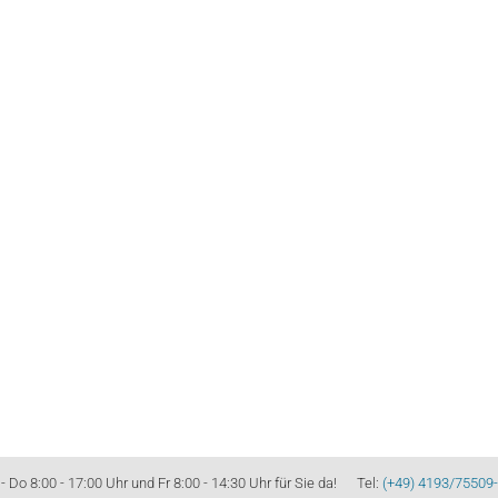
Do 8:00 - 17:00 Uhr und Fr 8:00 - 14:30 Uhr für Sie da! Tel:
(+49) 4193/75509