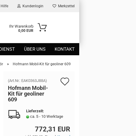
Hilfe
Kundenlogin
Merkzettel
Ihr Warenkorb
0,00 EUR
DIENST
ÜBER UNS
KONTAKT
»
ör
Hofmann Mobil-Kit für geoliner 609
Auf
(Art.Nr.:
EAK0363J88A
)
Hof­mann Mobil-​
den
Kit für geo­li­ner
609
Merkzettel
Lieferzeit:
ca. 5 - 10 Werktage
772,31 EUR