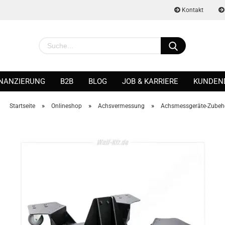
Kontakt
INANZIERUNG
B2B
BLOG
JOB & KARRIERE
KUNDEN
»
»
»
Startseite
Onlineshop
Achsvermessung
Achsmessgeräte-Zubeh
Konto erstellen
Passwort vergessen?