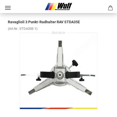
Ra­vaglio­li 3 Punkt-​Radhalter RAV STDA35E
(Art.Nr.:
STDA35E-​1
)