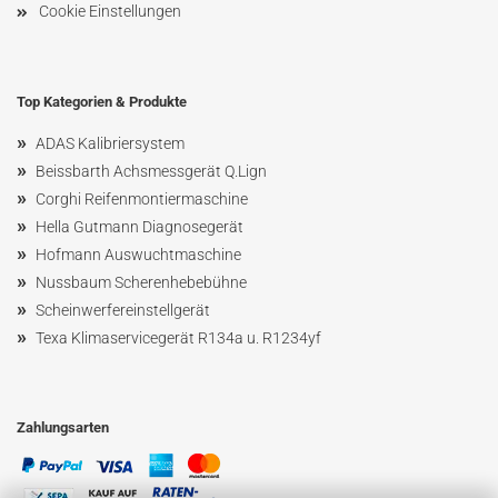
Cookie Einstellungen
Top Kategorien & Produkte
»
ADAS Kalibriersystem
»
Beissbarth Achsmessgerät Q.Lign
»
Corghi Reifenmontiermaschine
»
Hella Gutmann Diagnosegerät
»
Hofmann Ausw
uchtmaschin
e
»
Nussbaum
Scherenhebebühne
»
Scheinwerfereinstellgerät
»
Texa Klimaservicegerät R134a u. R1234yf
Zahlungsarten