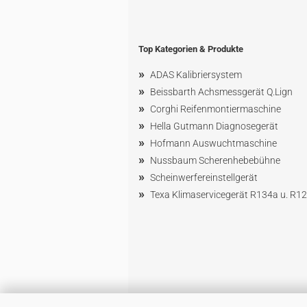
Top Kategorien & Produkte
»
ADAS Kalibriersystem
»
Beissbarth Achsmessgerät Q.Lign
»
Corghi Reifenmontiermaschine
»
Hella Gutmann Diagnosegerät
»
Hofmann Ausw
uchtmaschin
e
»
Nussbaum
Scherenhebebühne
»
Scheinwerfereinstellgerät
»
Texa Klimaservicegerät R134a u. R1