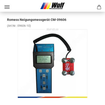
Ro­mess Nei­gungs­mess­ge­rät CM-​09606
(Art.Nr.:
09606-​10
)