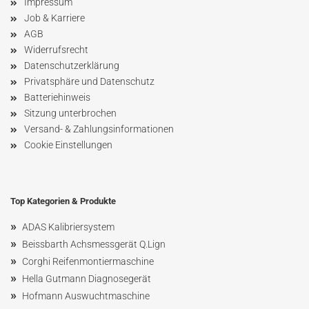
Impressum
Job & Karriere
AGB
Widerrufsrecht
Datenschutzerklärung
Privatsphäre und Datenschutz
Batteriehinweis
Sitzung unterbrochen
Versand- & Zahlungsinformationen
Cookie Einstellungen
Top Kategorien & Produkte
»
ADAS Kalibriersystem
»
Beissbarth Achsmessgerät Q.Lign
»
Corghi Reifenmontiermaschine
»
Hella Gutmann Diagnosegerät
»
Hofmann Ausw
uchtmaschin
e