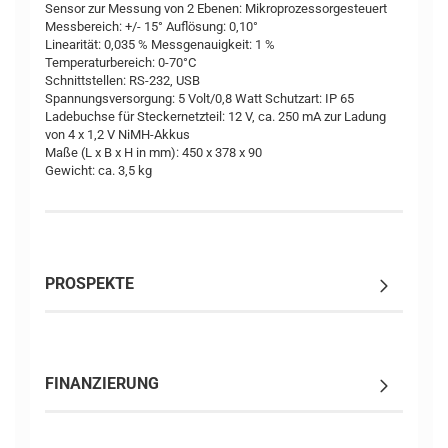
Sensor zur Messung von 2 Ebenen: Mikroprozessorgesteuert
Messbereich: +/- 15° Auflösung: 0,10°
Linearität: 0,035 % Messgenauigkeit: 1 %
Temperaturbereich: 0-70°C
Schnittstellen: RS-232, USB
Spannungsversorgung: 5 Volt/0,8 Watt Schutzart: IP 65
Ladebuchse für Steckernetzteil: 12 V, ca. 250 mA zur Ladung
von 4 x 1,2 V NiMH-Akkus
Maße (L x B x H in mm): 450 x 378 x 90
Gewicht: ca. 3,5 kg
PROSPEKTE
FINANZIERUNG