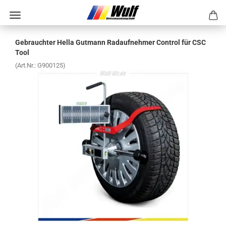
Ge­brauch­ter Hella Gut­mann Rad­auf­neh­mer Con­trol für CSC
Tool
(Art.Nr.:
G900125
)