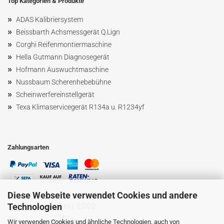
Top Kategorien & Produkte
»
ADAS Kalibriersystem
»
Beissbarth Achsmessgerät Q.Lign
»
Corghi Reifenmontiermaschine
»
Hella Gutmann Diagnosegerät
»
Hofmann Ausw
uchtmaschin
e
»
Nussbaum
Scherenhebebühne
»
Scheinwerfereinstellgerät
»
Texa Klimaservicegerät R134a u. R1234yf
Zahlungsarten
Diese Webseite verwendet Cookies und andere
Technologien
Wir verwenden Cookies und ähnliche Technologien, auch von