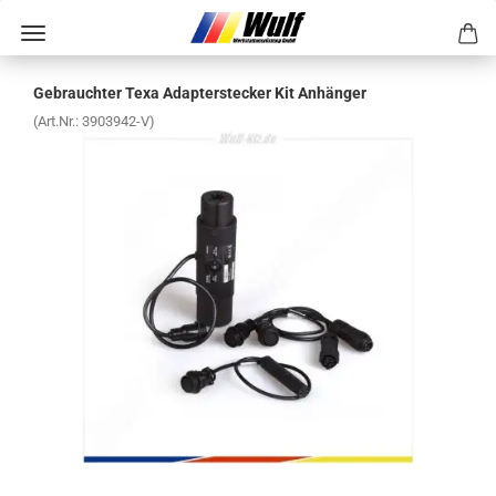
Ge­brauch­ter Texa Ad­ap­ter­ste­cker Kit An­hän­ger
(Art.Nr.:
3903942-​V
)