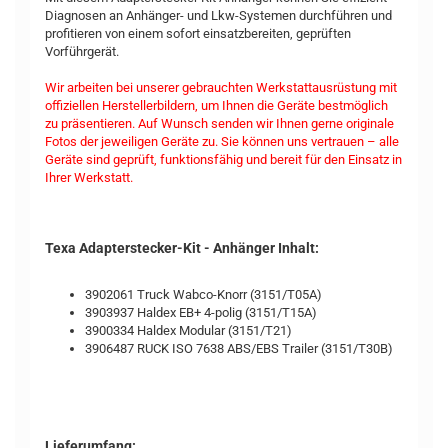
Diagnosen an Anhänger- und Lkw-Systemen durchführen und
profitieren von einem sofort einsatzbereiten, geprüften
Vorführgerät.
Wir arbeiten bei unserer gebrauchten Werkstattausrüstung mit
offiziellen Herstellerbildern, um Ihnen die Geräte bestmöglich
zu präsentieren. Auf Wunsch senden wir Ihnen gerne originale
Fotos der jeweiligen Geräte zu. Sie können uns vertrauen – alle
Geräte sind geprüft, funktionsfähig und bereit für den Einsatz in
Ihrer Werkstatt.
Texa Adapterstecker-Kit - Anhänger Inhalt:
3902061 Truck Wabco-Knorr (3151/T05A)
3903937 Haldex EB+ 4-polig (3151/T15A)
3900334 Haldex Modular (3151/T21)
3906487 RUCK ISO 7638 ABS/EBS Trailer (3151/T30B)
Lieferumfang: