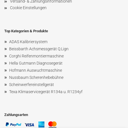
Versand- & Zahlungsinformationen
Cookie Einstellungen
Top Kategorien & Produkte
»
ADAS Kalibriersystem
»
Beissbarth Achsmessgerät Q.Lign
»
Corghi Reifenmontiermaschine
»
Hella Gutmann Diagnosegerät
»
Hofmann Ausw
uchtmaschin
e
»
Nussbaum
Scherenhebebühne
»
Scheinwerfereinstellgerät
»
Texa Klimaservicegerät R134a u. R1234yf
Zahlungsarten