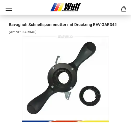
Ra­vaglio­li Schnell­spann­mut­ter mit Druck­ring RAV GAR345
(Art.Nr.:
GAR345
)