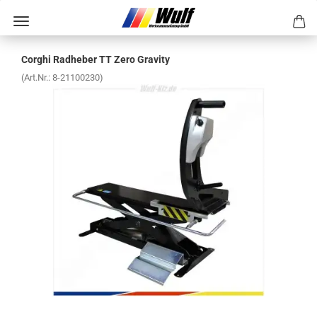
Cor­ghi Rad­he­ber TT Zero Gra­vi­ty
(Art.Nr.:
8-​21100230
)