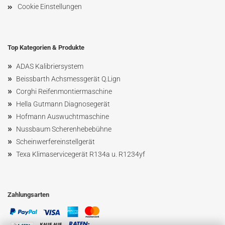
Cookie Einstellungen
Top Kategorien & Produkte
»
ADAS Kalibriersystem
»
Beissbarth Achsmessgerät Q.Lign
»
Corghi Reifenmontiermaschine
»
Hella Gutmann Diagnosegerät
»
Hofmann Ausw
uchtmaschin
e
»
Nussbaum
Scherenhebebühne
»
Scheinwerfereinstellgerät
»
Texa Klimaservicegerät R134a u. R1234yf
Zahlungsarten