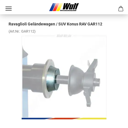
Ra­vaglio­li Ge­län­de­wa­gen / SUV Konus RAV GAR112
(Art.Nr.:
GAR112
)