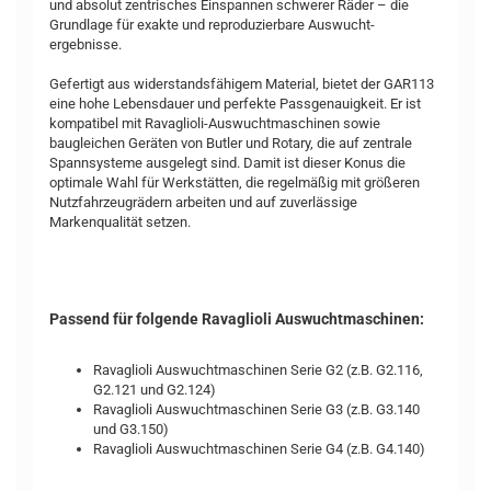
und absolut zentrisches Einspannen schwerer Räder – die
Grundlage für exakte und reproduzierbare Auswucht­
ergebnisse.
Gefertigt aus widerstandsfähigem Material, bietet der GAR113
eine hohe Lebensdauer und perfekte Passgenauigkeit. Er ist
kompatibel mit Ravaglioli-Auswuchtmaschinen sowie
baugleichen Geräten von Butler und Rotary, die auf zentrale
Spannsysteme ausgelegt sind. Damit ist dieser Konus die
optimale Wahl für Werkstätten, die regelmäßig mit größeren
Nutzfahrzeugrädern arbeiten und auf zuverlässige
Markenqualität setzen.
Passend für folgende Ravaglioli Auswuchtmaschinen:
Ravaglioli Auswuchtmaschinen Serie G2 (z.B. G2.116,
G2.121 und G2.124)
Ravaglioli Auswuchtmaschinen Serie G3 (z.B. G3.140
und G3.150)
Ravaglioli Auswuchtmaschinen Serie G4 (z.B. G4.140)