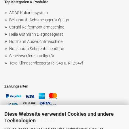
Top Kategorien & Produkte
»
ADAS Kalibriersystem
»
Beissbarth Achsmessgerät Q.Lign
»
Corghi Reifenmontiermaschine
»
Hella Gutmann Diagnosegerät
»
Hofmann Ausw
uchtmaschin
e
»
Nussbaum
Scherenhebebühne
»
Scheinwerfereinstellgerät
»
Texa Klimaservicegerät R134a u. R1234yf
Zahlungsarten
Diese Webseite verwendet Cookies und andere
Technologien