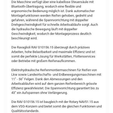
Die Maschine verfügt über eine kabellose Steuersäule mit
Bluetooth-Übertragung, wodurch eine flexible und
ergonomische Bedienung möglich ist. Dank automatischer
Montagefunktionen werden Reifen gehoben, gedreht und
gefahren, während die Spannvorrichtung mit doppelter
Drehgeschwindigkeit für schnelle Arbeitsabläufe sorgt. Auch
die hydraulische Bewegung läuft mit doppelter
Geschwindigkeit, wodurch der Montageprozess deutlich
beschleunigt wird.
Die Ravaglioli RAV G10156.15 überzeugt durch präzises
Arbeiten, hohe Belastbarkeit und maximale Effizienz und ist
somit die perfekte Lösung für Werkstätten, Flottenservices
oder Betriebe mit großem Reifenaufkommen.
Elektrohydraulische Reifenmontiermaschinen für Reifen von
Lkw sowie Landwirtschafts- und Erdbewegungsmaschinen mit
11” - 56” Felgen. Dank den Abmessungen und den
Arbeitsabläufen wird auf dem ganzen Reifenbereich grösste
Effizienz gewährleistet. Die Spannvorrichtung garantiert bis zu
43” ein Aufspannen ohne Verlängerung.
Die RAV G10156.15 ist baugleich mit der Rotary NAV51.15 aus
dem VSG-Konzern und bietet somit die gleichen Funktionen und
Qualitätsstandards.