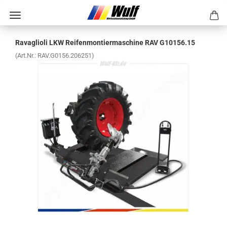
Ra­vaglio­li LKW Rei­fen­mon­tier­ma­schi­ne RAV G10156.15
(Art.Nr.:
RAV.G0156.206251
)