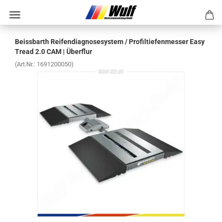
Beiss­barth Rei­fen­dia­gno­se­sys­tem / Pro­fil­tie­fen­mes­ser Easy
Tread 2.0 CAM | Über­flur
(Art.Nr.:
1691200050
)