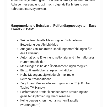
Abriebbilds generiert gleichzeitig Servicemöglichkeiten für eine
Achsvermessung und ggf. nachfolgende Kalibrierung von
Fahrerassistenzsystemen.
Hauptmerkmale Beissbarth Reifendiagnosesystem Easy
Tread 2.0 CAM:
Sekundenschnelle Messung der Profiltiefe und
Bewertung des Abriebbildes
Ausgabe von konkreten Handlungsempfehlungen für
das Fahrzeug
Automatische Erkennung nationaler und internationaler
Nummernschilder
Messungen in beiden Überfahrrichtungen möglich
Bis zu 8 km/h Überfahrgeschwindigkeit
Hohe Messgenauigkeit durch maximale
Reifenaufstandsfläche
Zugriff auf Messwerte auch ganz ohne PC (z.B. über
Tablet, TV, Handy)
Performance Statistik zur besseren Steuerung und
gezielten Optimierung Ihrer Prozesse
Keine beweglichen mechanischen Bauteile
(wartungsarm)