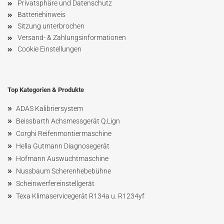
Privatsphäre und Datenschutz
Batteriehinweis
Sitzung unterbrochen
Versand- & Zahlungsinformationen
Cookie Einstellungen
Top Kategorien & Produkte
»
ADAS Kalibriersystem
»
Beissbarth Achsmessgerät Q.Lign
»
Corghi Reifenmontiermaschine
»
Hella Gutmann Diagnosegerät
»
Hofmann Ausw
uchtmaschin
e
»
Nussbaum
Scherenhebebühne
»
Scheinwerfereinstellgerät
»
Texa Klimaservicegerät R134a u. R1234yf