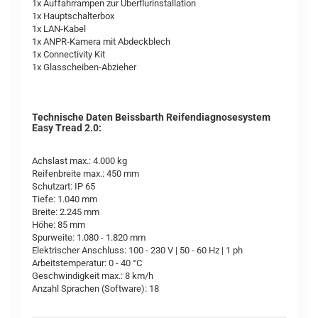
1x Auffahrrampen zur Überflurinstallation
1x Hauptschalterbox
1x LAN-Kabel
1x ANPR-Kamera mit Abdeckblech
1x Connectivity Kit
1x Glasscheiben-Abzieher
Technische Daten Beissbarth Reifendiagnosesystem
Easy Tread 2.0:
Achslast max.: 4.000 kg
Reifenbreite max.: 450 mm
Schutzart: IP 65
Tiefe: 1.040 mm
Breite: 2.245 mm
Höhe: 85 mm
Spurweite: 1.080 - 1.820 mm
Elektrischer Anschluss: 100 - 230 V | 50 - 60 Hz | 1 ph
Arbeitstemperatur: 0 - 40 °C
Geschwindigkeit max.: 8 km/h
Anzahl Sprachen (Software): 18