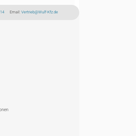
-14
Email:
Vertrieb@Wulf-Kfz.de
ionen