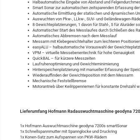
Halbautomatische Eingabe von Abstand und Felgendurchme
Smart Sonar zur automatischen zeitsparenden Erfassung der
Automatische Ermittlung der statischen und dynamischen U
Auswuchten von Pkw-, LLkw-, SUV- und Geländewagen-Räd
8 Gewichteplatzierungen, 1 davon für Stahl-, 5 für Aluräder
Automatischer Start des Messlaufes durch Schließen des R
Automatisches Abbremsen nach dem Messlauf
Messarm mit Klebegewichtehalter zum leichteren Positionie
easyALU – halbautomatische Vorauswahl der Gewichteplatz
VPM – virtuelle Messebenentechnik für hohe Genauigkeit
QuickBAL – für kürzere Messzeiten
Laufruhenoptimierung und Gewichteminimierung
Hinterspeichenplatzierung mit manueller Erfassung der Spei
Wiederauffinden der Gewichteposition mit dem Messarm
Mechanische Feststellbremse
Motorantrieb über Keilrippenriemen für konstante Drehzahl
Lieferumfang Hofmann Radauswuchtmaschine geodyna 720
1x Hofmann Auswuchtmaschine geodyna 7200s smartSonar
1x Schnellspannmutter mit Spannglocke und Druckring
1x Konen-Satz zum Aufspannen von PKW-Rädern