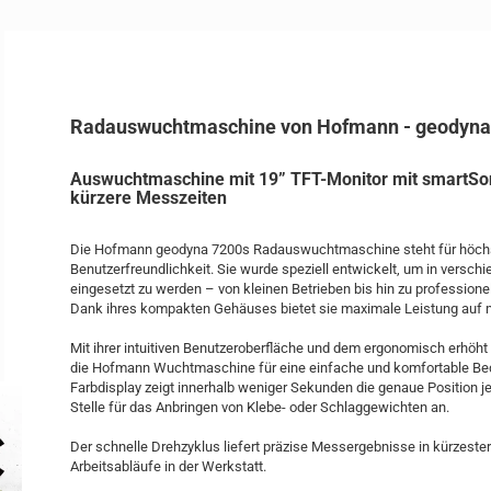
Radauswuchtmaschine von Hofmann - geodyna
Auswuchtmaschine mit 19” TFT-Monitor mit smartSo
kürzere Messzeiten
Die Hofmann geodyna 7200s Radauswuchtmaschine steht für höchste
Benutzerfreundlichkeit. Sie wurde speziell entwickelt, um in versc
eingesetzt zu werden – von kleinen Betrieben bis hin zu professione
Dank ihres kompakten Gehäuses bietet sie maximale Leistung auf
Mit ihrer intuitiven Benutzeroberfläche und dem ergonomisch erhöht
die Hofmann Wuchtmaschine für eine einfache und komfortable Bedi
Farbdisplay zeigt innerhalb weniger Sekunden die genaue Position j
Stelle für das Anbringen von Klebe- oder Schlaggewichten an.
Der schnelle Drehzyklus liefert präzise Messergebnisse in kürzester 
Arbeitsabläufe in der Werkstatt.