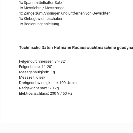
1x Spannmittelhalter-Satz
1x Messlehre / Messzange
1x Zange zum Anbringen und Entfernen von Gewichten
1x Klebegewichteschaber
1x Bedienungsanleitung
Technische Daten Hofmann Radauswuchtmaschine geodyna
Felgendurchmesser: 8" - 32“
Felgenbreite: 1" -20“
Messgenauigkeit: 1 g
Messzeit: 6 sek.
Drehgeschwindigkeit: < 100 U/min
Radgewicht max.: 70 kg
Elektroanschluss: 230 V / 50 Hz