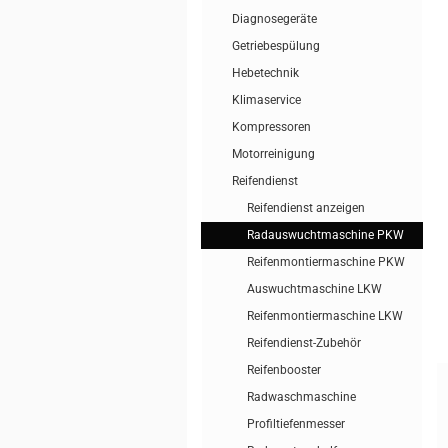
Diagnosegeräte
Getriebespülung
Hebetechnik
Klimaservice
Kompressoren
Motorreinigung
Reifendienst
Reifendienst anzeigen
Radauswuchtmaschine PKW
Reifenmontiermaschine PKW
Auswuchtmaschine LKW
Reifenmontiermaschine LKW
Reifendienst-Zubehör
Reifenbooster
Radwaschmaschine
Profiltiefenmesser