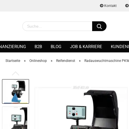
Kontakt
INANZIERUNG
B2B
BLOG
JOB & KARRIERE
KUNDEN
»
»
»
Startseite
Onlineshop
Reifendienst
Radauswuchtmaschine PK
Konto erstellen
Passwort vergessen?