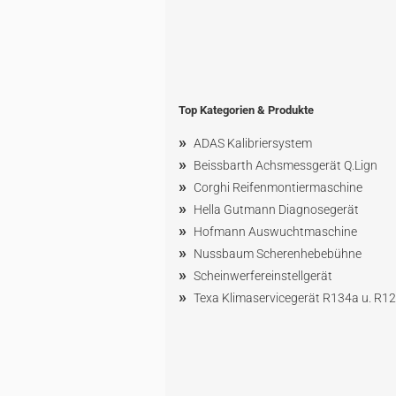
Top Kategorien & Produkte
»
ADAS Kalibriersystem
»
Beissbarth Achsmessgerät Q.Lign
»
Corghi Reifenmontiermaschine
»
Hella Gutmann Diagnosegerät
»
Hofmann Ausw
uchtmaschin
e
»
Nussbaum
Scherenhebebühne
»
Scheinwerfereinstellgerät
»
Texa Klimaservicegerät R134a u. R1