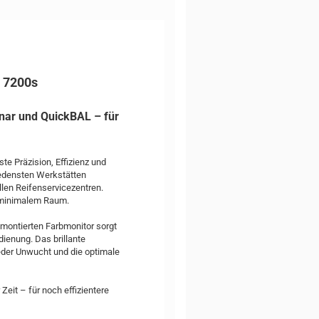
 7200s
nar und QuickBAL – für
 Präzision, Effizienz und
hiedensten Werkstätten
llen Reifenservicezentren.
 minimalem Raum.
 montierten Farbmonitor sorgt
enung. Das brillante
eder Unwucht und die optimale
Zeit – für noch effizientere