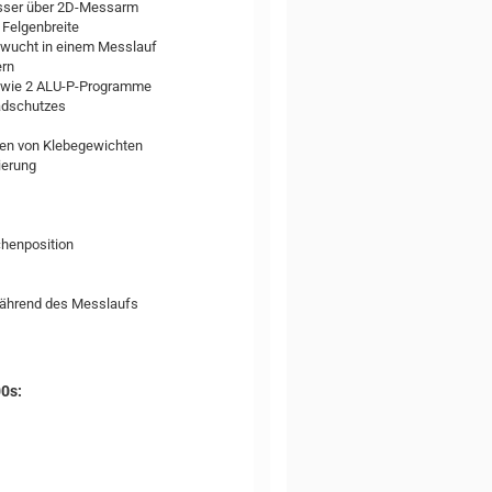
sser über 2D-Messarm
 Felgenbreite
nwucht in einem Messlauf
ern
 sowie 2 ALU-P-Programme
adschutzes
ren von Klebegewichten
ierung
chenposition
 während des Messlaufs
0s: