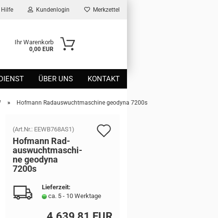
Hilfe
Kundenlogin
Merkzettel
Ihr Warenkorb
0,00 EUR
DIENST
ÜBER UNS
KONTAKT
»
W
Hofmann Radauswuchtmaschine geodyna 7200s
Auf
(Art.Nr.:
EEWB768AS1
)
Hof­mann Rad­
den
aus­wucht­ma­schi­
ne geo­dy­na
Merkzettel
7200s
Lieferzeit:
ca. 5 - 10 Werktage
4.639,81 EUR