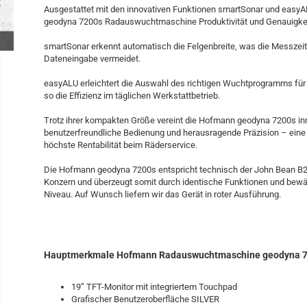
Ausgestattet mit den innovativen Funktionen smartSonar und easy
geodyna 7200s Radauswuchtmaschine Produktivität und Genauigkei
smartSonar erkennt automatisch die Felgenbreite, was die Messzeit 
Dateneingabe vermeidet.
easyALU erleichtert die Auswahl des richtigen Wuchtprogramms für
so die Effizienz im täglichen Werkstattbetrieb.
Trotz ihrer kompakten Größe vereint die Hofmann geodyna 7200s in
benutzerfreundliche Bedienung und herausragende Präzision – eine
höchste Rentabilität beim Räderservice.
Die Hofmann geodyna 7200s entspricht technisch der John Bean 
Konzern und überzeugt somit durch identische Funktionen und bewä
Niveau. Auf Wunsch liefern wir das Gerät in roter Ausführung.
Hauptmerkmale Hofmann Radauswuchtmaschine geodyna 7
19” TFT-Monitor mit integriertem Touchpad
Grafischer Benutzeroberfläche SILVER