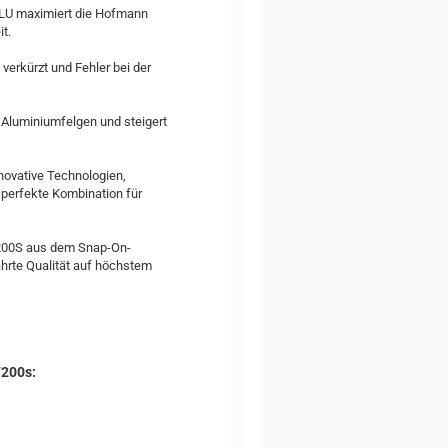
ALU maximiert die Hofmann
t.
verkürzt und Fehler bei der
 Aluminiumfelgen und steigert
novative Technologien,
 perfekte Kombination für
B200S aus dem Snap-On-
hrte Qualität auf höchstem
200s: