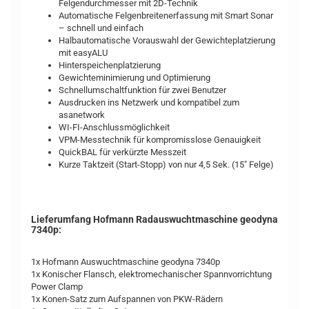
Felgendurchmesser mit 2D-Technik
Automatische Felgenbreitenerfassung mit Smart Sonar
– schnell und einfach
Halbautomatische Vorauswahl der Gewichteplatzierung
mit easyALU
Hinterspeichenplatzierung
Gewichteminimierung und Optimierung
Schnellumschaltfunktion für zwei Benutzer
Ausdrucken ins Netzwerk und kompatibel zum
asanetwork
WI-FI-Anschlussmöglichkeit
VPM-Messtechnik für kompromisslose Genauigkeit
QuickBAL für verkürzte Messzeit
Kurze Taktzeit (Start-Stopp) von nur 4,5 Sek. (15" Felge)
Lieferumfang Hofmann Radauswuchtmaschine geodyna
7340p:
1x Hofmann Auswuchtmaschine geodyna 7340p
1x Konischer Flansch, elektromechanischer Spannvorrichtung
Power Clamp
1x Konen-Satz zum Aufspannen von PKW-Rädern