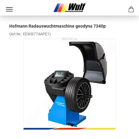
Hof­mann Rad­aus­wucht­ma­schi­ne geo­dy­na 7340p
(Art.Nr.:
EEWB774APE1
)