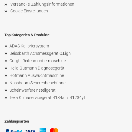
Versand- & Zahlungsinformationen
Cookie Einstellungen
Top Kategorien & Produkte
»
ADAS Kalibriersystem
»
Beissbarth Achsmessgerät Q.Lign
»
Corghi Reifenmontiermaschine
»
Hella Gutmann Diagnosegerät
»
Hofmann Ausw
uchtmaschin
e
»
Nussbaum
Scherenhebebühne
»
Scheinwerfereinstellgerät
»
Texa Klimaservicegerät R134a u. R1234yf
Zahlungsarten