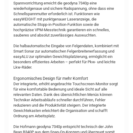
Spannvorrichtung erreicht die geodyna 7340p eine
wiederholgenaue und sichere Radspannung, ohne dass eine
Schnellspannmutter erforderlich ist. Funktionen wie
easyWEIGHT mit punktgenauer Laseranzeige, die
automatische Stopp-in-Position-Funktion sowie die
hochpräzise VPM-Messtechnik garantieren ein schnelles,
sauberes und absolut zuverlässiges Auswuchten.
Die halbautomatische Eingabe von Felgendaten, kombiniert mit
Smart Sonar zur automatischen Felgenbreitenerfassung und
easyALU zur optimalen Gewichtsplatzierung, ermöglicht ein
besonders effizientes Arbeiten – perfekt für Pkw- und leichte
Lkw-Räder.
Ergonomisches Design für mehr Komfort
Der integrierte, erhöht angebrachte Touchscreen-Monitor sorgt
für eine komfortable Bedienung und ideale Sicht auf alle
relevanten Daten. Dank des übersichtlichen Menüs können
Techniker Arbeitsabläufe schneller durchführen, Fehler
reduzieren und die Produktivität steigern. Der integrierte
Gewichtekasten erleichtert die Organisation und schafft
Ordnung am Arbeitsplatz.
Die Hofmann geodyna 7340p entspricht technisch der John
Bean B340P aus dem Snap-On-Konzern und überzeugt somit