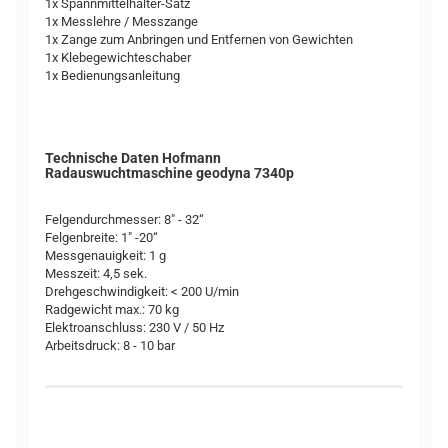
1x Spannmittelhalter-Satz
1x Messlehre / Messzange
1x Zange zum Anbringen und Entfernen von Gewichten
1x Klebegewichteschaber
1x Bedienungsanleitung
Technische Daten Hofmann
Radauswuchtmaschine geodyna 7340p
Felgendurchmesser: 8" - 32“
Felgenbreite: 1" -20“
Messgenauigkeit: 1 g
Messzeit: 4,5 sek.
Drehgeschwindigkeit: < 200 U/min
Radgewicht max.: 70 kg
Elektroanschluss: 230 V / 50 Hz
Arbeitsdruck: 8 - 10 bar