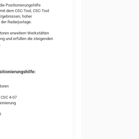
ie Positionierungshilfe
n mit dem CSC-Tool, CSC-Tool
Ergebnissen, hoher
i der Radarjustage.
ktoren erweitern Werkstätten
ng und erfüllen die steigenden
.
tionierungshilfe:
toren
d CSC 4-07
tionierung
O