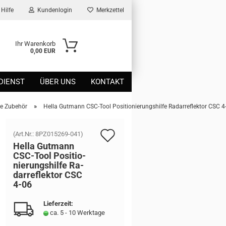
Hilfe
Kundenlogin
Merkzettel
Ihr Warenkorb
0,00 EUR
DIENST
ÜBER UNS
KONTAKT
»
me Zubehör
Hella Gutmann CSC-Tool Positionierungshilfe Radarreflektor CSC 4
Auf
(Art.Nr.:
8PZ015269-041
)
Hella Gut­mann
den
CSC-​Tool Po­si­tio­
nie­rungs­hil­fe Ra­
Merkzettel
dar­re­flek­tor CSC
4-06
Lieferzeit:
ca. 5 - 10 Werktage