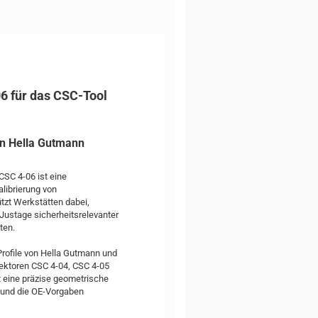
06 für das CSC-Tool
on Hella Gutmann
CSC 4-06 ist eine
alibrierung von
zt Werkstätten dabei,
 Justage sicherheitsrelevanter
ten.
Profile von Hella Gutmann und
lektoren CSC 4-04, CSC 4-05
t eine präzise geometrische
 und die OE-Vorgaben