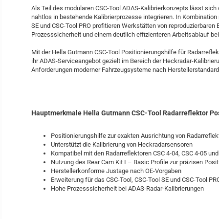
Als Teil des modularen CSC-Tool ADAS-Kalibrierkonzepts lässt sich d
nahtlos in bestehende Kalibrierprozesse integrieren. In Kombinatio
SE und CSC-Tool PRO profitieren Werkstätten von reproduzierbaren 
Prozesssicherheit und einem deutlich effizienteren Arbeitsablauf be
Mit der Hella Gutmann CSC-Tool Positionierungshilfe für Radarrefle
ihr ADAS-Serviceangebot gezielt im Bereich der Heckradar-Kalibrieru
Anforderungen moderner Fahrzeugsysteme nach Herstellerstandard
Hauptmerkmale Hella Gutmann CSC-Tool Radarreflektor Posi
Positionierungshilfe zur exakten Ausrichtung von Radarreflek
Unterstützt die Kalibrierung von Heckradarsensoren
Kompatibel mit den Radarreflektoren CSC 4-04, CSC 4-05 un
Nutzung des Rear Cam Kit I – Basic Profile zur präzisen Posi
Herstellerkonforme Justage nach OE-Vorgaben
Erweiterung für das CSC-Tool, CSC-Tool SE und CSC-Tool PR
Hohe Prozesssicherheit bei ADAS-Radar-Kalibrierungen