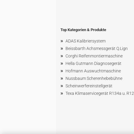
Top Kategorien & Produkte
»
ADAS Kalibriersystem
»
Beissbarth Achsmessgerät Q.Lign
»
Corghi Reifenmontiermaschine
»
Hella Gutmann Diagnosegerät
»
Hofmann Ausw
uchtmaschin
e
»
Nussbaum
Scherenhebebühne
»
Scheinwerfereinstellgerät
»
Texa Klimaservicegerät R134a u. R1