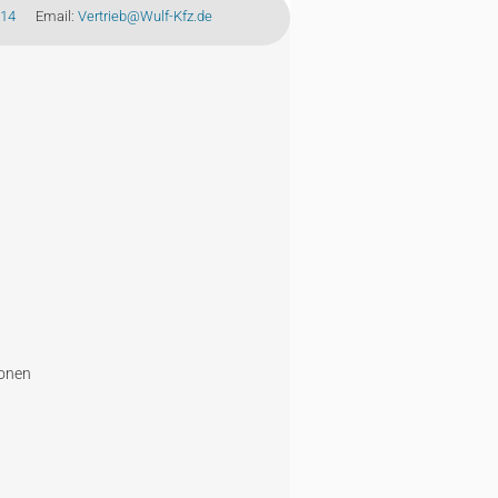
-14
Email:
Vertrieb@Wulf-Kfz.de
ionen