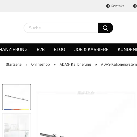
Kontakt
INANZIERUNG
B2B
BLOG
JOB & KARRIERE
KUNDEN
»
»
»
Startseite
Onlineshop
ADAS- Kalibrierung
ADAS-Kalibriersyste
Konto erstellen
Passwort vergessen?