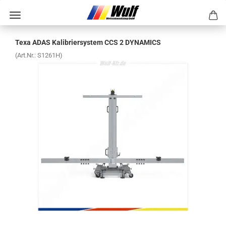
Texa ADAS Ka­li­brier­sys­tem CCS 2 DY­NA­MICS
(Art.Nr.:
S1261H
)