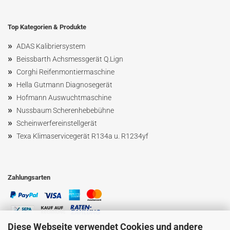
Top Kategorien & Produkte
»
ADAS Kalibriersystem
»
Beissbarth Achsmessgerät Q.Lign
»
Corghi Reifenmontiermaschine
»
Hella Gutmann Diagnosegerät
»
Hofmann Ausw
uchtmaschin
e
»
Nussbaum
Scherenhebebühne
»
Scheinwerfereinstellgerät
»
Texa Klimaservicegerät R134a u. R1234yf
Zahlungsarten
Diese Webseite verwendet Cookies und andere