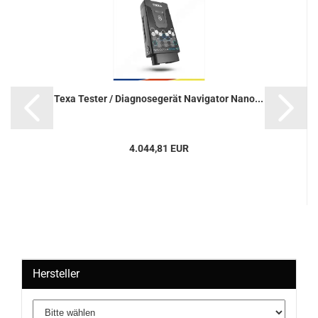
Texa Tes­ter / Dia­gno­se­ge­rät Na­vi­ga­tor Nano...
4.044,81 EUR
Hersteller