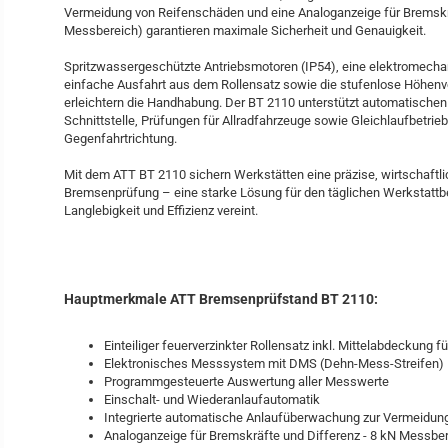
Vermeidung von Reifenschäden und eine Analoganzeige für Bremskr
Messbereich) garantieren maximale Sicherheit und Genauigkeit.
Spritzwassergeschützte Antriebsmotoren (IP54), eine elektromecha
einfache Ausfahrt aus dem Rollensatz sowie die stufenlose Höhen
erleichtern die Handhabung. Der BT 2110 unterstützt automatischen
Schnittstelle, Prüfungen für Allradfahrzeuge sowie Gleichlaufbetrie
Gegenfahrtrichtung.
Mit dem ATT BT 2110 sichern Werkstätten eine präzise, wirtschaftlic
Bremsenprüfung – eine starke Lösung für den täglichen Werkstattbetr
Langlebigkeit und Effizienz vereint.
Hauptmerkmale ATT Bremsenprüfstand BT 2110:
Einteiliger feuerverzinkter Rollensatz inkl. Mittelabdeckung
Elektronisches Messsystem mit DMS (Dehn-Mess-Streifen)
Programmgesteuerte Auswertung aller Messwerte
Einschalt- und Wiederanlaufautomatik
Integrierte automatische Anlaufüberwachung zur Vermeidun
Analoganzeige für Bremskräfte und Differenz - 8 kN Messbe