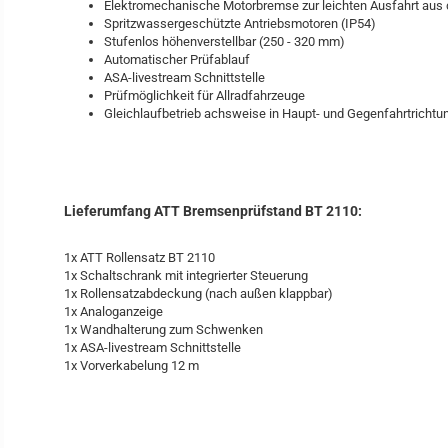
Elektromechanische Motorbremse zur leichten Ausfahrt aus
Spritzwassergeschützte Antriebsmotoren (IP54)
Stufenlos höhenverstellbar (250 - 320 mm)
Automatischer Prüfablauf
ASA-livestream Schnittstelle
Prüfmöglichkeit für Allradfahrzeuge
Gleichlaufbetrieb achsweise in Haupt- und Gegenfahrtrichtu
Lieferumfang ATT Bremsenprüfstand BT 2110:
1x ATT Rollensatz BT 2110
1x Schaltschrank mit integrierter Steuerung
1x Rollensatzabdeckung (nach außen klappbar)
1x Analoganzeige
1x Wandhalterung zum Schwenken
1x ASA-livestream Schnittstelle
1x Vorverkabelung 12 m