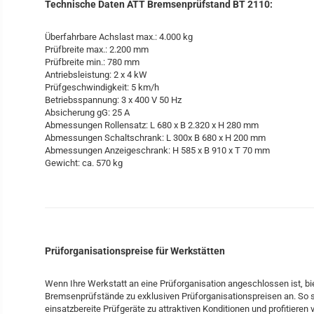
Technische Daten ATT Bremsenprüfstand BT 2110:
Überfahrbare Achslast max.: 4.000 kg
Prüfbreite max.: 2.200 mm
Prüfbreite min.: 780 mm
Antriebsleistung: 2 x 4 kW
Prüfgeschwindigkeit: 5 km/h
Betriebsspannung: 3 x 400 V 50 Hz
Absicherung gG: 25 A
Abmessungen Rollensatz: L 680 x B 2.320 x H 280 mm
Abmessungen Schaltschrank: L 300x B 680 x H 200 mm
Abmessungen Anzeigeschrank: H 585 x B 910 x T 70 mm
Gewicht: ca. 570 kg
Prüforganisationspreise für Werkstätten
Wenn Ihre Werkstatt an eine Prüforganisation angeschlossen ist, bi
Bremsenprüfstände zu exklusiven Prüforganisationspreisen an. So s
einsatzbereite Prüfgeräte zu attraktiven Konditionen und profitieren 