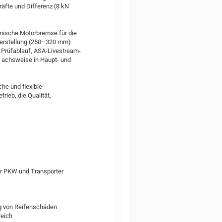
äfte und Differenz (8 kN
nische Motorbremse für die
verstellung (250–320 mm)
 Prüfablauf, ASA-Livestream-
b achsweise in Haupt- und
he und flexible
ieb, die Qualität,
 für PKW und Transporter
g von Reifenschäden
reich