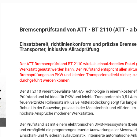
Bremsenprüfstand von ATT - BT 2110 (ATT - a 
Einsatzbereit, richtlinienkonform und präzise Brems
Transporter, inklusive Allradprüfung
Der ATT Bremsenprüfstand BT 2110 wird als einsatzbereites Paket gel
Werkstatt genutzt werden kann. Der Prüfstand entspricht allen aktue
Bremsprüfungen an PKW und leichten Transportern direkt sicher, z
durchgeführt werden können.
Der BT 2110 vereint bewährte MAHA-Technologie in einem kosteneffi
Prüfstand und ist ideal für PKW und leichte Transporter bis 3,5 t Achs
feuerverzinkte Rollensatz inklusive Mittelabdeckung sorgt für lang
Robust in der Bauweise, präzise in der Messtechnik und effizient im 
höchste Ansprüche moderner Werkstätten.
Der Prüfstand ist mit einem elektronischen DMS-Messsystem (Dehn
und ermöglicht die programmgesteuerte Auswertung aller Messwert
Einschalt- und Wiederanlaufautomatik, integrierte automatische A