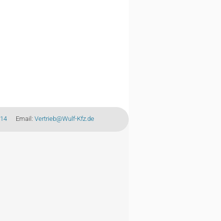
-14
Email:
Vertrieb@Wulf-Kfz.de