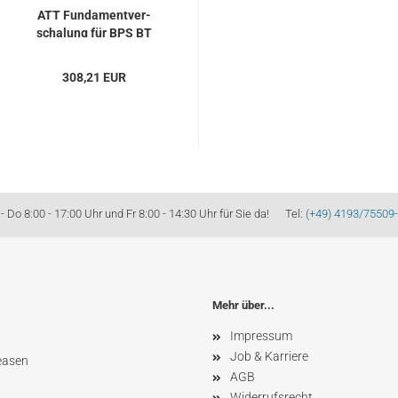
ATT Fun­da­ment­ver­
scha­lung für BPS BT
2110...
308,21 EUR
Do 8:00 - 17:00 Uhr und Fr 8:00 - 14:30 Uhr für Sie da! Tel:
(+49) 4193/75509
Mehr über...
Impressum
Job & Karriere
easen
AGB
Widerrufsrecht