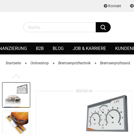
Kontakt
INANZIERUNG
B2B
BLOG
JOB & KARRIERE
KUNDEN
»
»
»
Startseite
Onlineshop
Bremsenprüftechnik
Bremsenprüfstand
Konto erstellen
Passwort vergessen?