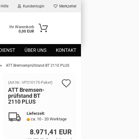
Hilfe
Kundenlogin
Merkzettel
Ihr Warenkorb
0,00 EUR
DIENST
ÜBER UNS
KONTAKT
»
ATT Bremsenprüfstand BT 2110 PLUS
Auf
(Art.Nr.:
VP210175-Paket
)
ATT Brem­sen­
den
prüf­stand BT
2110 PLUS
Merkzettel
Lieferzeit:
ca. 10 - 20 Werktage
8.971,41 EUR