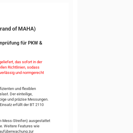
brand of MAHA)
enprüfung für PKW &
iefert, das sofort in der
llen Richtlinien, sodass
uverlässig und normgerecht
zienten und flexiblen
last. Der einteilige,
lebige und präzise Messungen.
Einsatz erfüllt der BT 2110
-Mess-Streifen) ausgestattet
e. Weitere Features wie
nlaufüberwachung zur