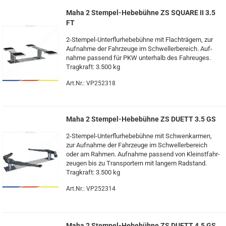
Maha 2 Stempel-​​​​He­be­büh­ne ZS SQUA­RE II 3.5
FT
2-​Stempel-Unterflurhebebühne mit Flach­trä­gern, zur
Auf­nah­me der Fahr­zeu­ge im Schwel­ler­be­reich. Auf­
nah­me pas­send für PKW un­ter­halb des Fah­reu­ges.
Trag­kraft: 3.500 kg
Art.Nr.: VP252318
Maha 2 Stempel-​​​​He­be­büh­ne ZS DUETT 3.5 GS
2-​Stempel-Unterflurhebebühne mit Schwenk­ar­men,
zur Auf­nah­me der Fahr­zeu­ge im Schwel­ler­be­reich
oder am Rah­men. Auf­nah­me pas­send von Kleinst­fahr­
zeu­gen bis zu Trans­por­tern mit lan­gem Rad­stand.
Trag­kraft: 3.500 kg
Art.Nr.: VP252314
Maha 2 Stempel-​​​​He­be­büh­ne ZS DUETT 4.5 GS