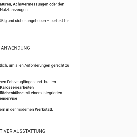
aturen
,
Achsvermessungen
oder den
 Nutzfahrzeugen.
äßig und sicher angehoben – perfekt für
E ANWENDUNG
ich, um allen Anforderungen gerecht zu
ichen Fahrzeuglängen und -breiten
Karosseriearbeiten
flächenbühne
mit einem integrierten
enservice
dern in der modernen
Werkstatt
.
ATIVER AUSSTATTUNG