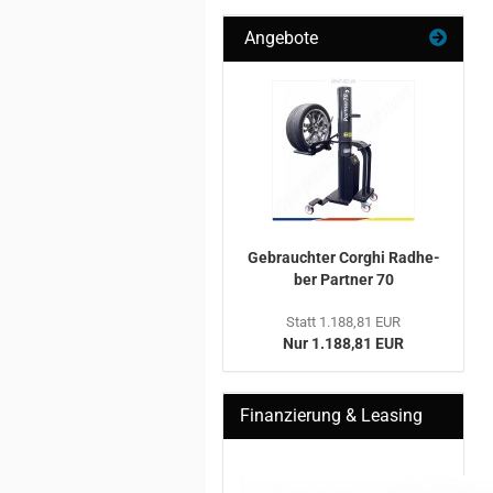
Angebote
Ge­brauch­ter Cor­ghi Rad­he­
ber Part­ner 70
Statt 1.188,81 EUR
Nur 1.188,81 EUR
Finanzierung & Leasing