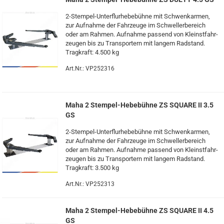
2-​Stempel-Unterflurhebebühne mit Schwenk­ar­men,
zur Auf­nah­me der Fahr­zeu­ge im Schwel­ler­be­reich
oder am Rah­men. Auf­nah­me pas­send von Kleinst­fahr­
zeu­gen bis zu Trans­por­tern mit lan­gem Rad­stand.
Trag­kraft: 4.500 kg
Art.Nr.: VP252316
Maha 2 Stempel-​​​​He­be­büh­ne ZS SQUA­RE II 3.5
GS
2-​Stempel-Unterflurhebebühne mit Schwenk­ar­men,
zur Auf­nah­me der Fahr­zeu­ge im Schwel­ler­be­reich
oder am Rah­men. Auf­nah­me pas­send von Kleinst­fahr­
zeu­gen bis zu Trans­por­tern mit lan­gem Rad­stand.
Trag­kraft: 3.500 kg
Art.Nr.: VP252313
Maha 2 Stempel-​​​​He­be­büh­ne ZS SQUA­RE II 4.5
GS