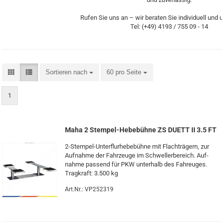
Rufen Sie uns an – wir beraten Sie individuell und 
Tel: (+49) 4193 / 755 09 - 14
Sortieren nach
60 pro Seite
1
Maha 2 Stempel-​​​​He­be­büh­ne ZS DUETT II 3.5 FT
2-​Stempel-Unterflurhebebühne mit Flach­trä­gern, zur
Auf­nah­me der Fahr­zeu­ge im Schwel­ler­be­reich. Auf­
nah­me pas­send für PKW un­ter­halb des Fah­reu­ges.
Trag­kraft: 3.500 kg
Art.Nr.: VP252319