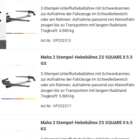
2-​Stempel-Unterflurhebebühne mit Schwenk­ar­men,
zur Auf­nah­me der Fahr­zeu­ge im Schwel­ler­be­reich
oder am Rah­men. Auf­nah­me pas­send von Kleinst­fahr­
zeu­gen bis zu Trans­por­tern mit lan­gem Rad­stand.
Trag­kraft: 4.500 kg
Art.Nr.: VP252315
Maha 2 Stempel-​​​​He­be­büh­ne ZS SQUA­RE II 5.5
GS
2-​Stempel-Unterflurhebebühne mit Schwenk­ar­men,
zur Auf­nah­me der Fahr­zeu­ge im Schwel­ler­be­reich
oder am Rah­men. Auf­nah­me pas­send von Kleinst­fahr­
zeu­gen bis zu Trans­por­tern mit lan­gem Rad­stand.
Trag­kraft: 5.500 kg
Art.Nr.: VP252317
Maha 2 Stempel-​​​​He­be­büh­ne ZS SQUA­RE II 6.5
KS