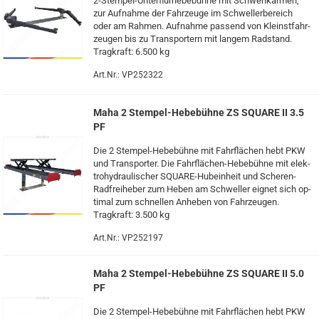
2-​Stempel-Unterflurhebebühne mit Schwenk­ar­men,
zur Auf­nah­me der Fahr­zeu­ge im Schwel­ler­be­reich
oder am Rah­men. Auf­nah­me pas­send von Kleinst­fahr­
zeu­gen bis zu Trans­por­tern mit lan­gem Rad­stand.
Trag­kraft: 6.500 kg
Art.Nr.: VP252322
Maha 2 Stempel-​​​​He­be­büh­ne ZS SQUA­RE II 3.5
PF
Die 2 Stempel-​Hebebühne mit Fahr­flä­chen hebt PKW
und Trans­por­ter. Die Fahrflächen-​Hebebühne mit elek­
tro­hy­drau­li­scher SQUARE-​Hubeinheit und Scheren-​
Radfreiheber zum Heben am Schwel­ler eig­net sich op­
ti­mal zum schnel­len An­he­ben von Fahr­zeu­gen.
Trag­kraft: 3.500 kg
Art.Nr.: VP252197
Maha 2 Stempel-​​​​He­be­büh­ne ZS SQUA­RE II 5.0
PF
Die 2 Stempel-​Hebebühne mit Fahr­flä­chen hebt PKW