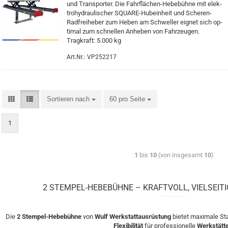
und Trans­por­ter. Die Fahrflächen-​Hebebühne mit elek­
tro­hy­drau­li­scher SQUARE-​Hubeinheit und Scheren-​
Radfreiheber zum Heben am Schwel­ler eig­net sich op­
ti­mal zum schnel­len An­he­ben von Fahr­zeu­gen.
Trag­kraft: 5.000 kg
Art.Nr.: VP252217
Sortieren nach
60 pro Seite
1
1
bis
10
(von insgesamt
10
)
2 STEMPEL-HEBEBÜHNE – KRAFTVOLL, VIELSEIT
Die
2 Stempel-Hebebühne
von
Wulf Werkstattausrüstung
bietet maximale Stab
Flexibilität
für professionelle
Werkstätt