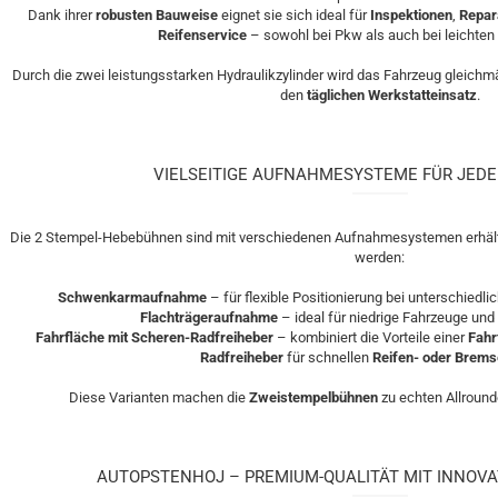
Dank ihrer
robusten Bauweise
eignet sie sich ideal für
Inspektionen
,
Repar
Reifenservice
– sowohl bei Pkw als auch bei leichten
Durch die zwei leistungsstarken Hydraulikzylinder wird das Fahrzeug gleichm
den
täglichen Werkstatteinsatz
.
VIELSEITIGE AUFNAHMESYSTEME FÜR JED
Die 2 Stempel-Hebebühnen sind mit verschiedenen Aufnahmesystemen erhältl
werden:
Schwenkarmaufnahme
– für flexible Positionierung bei unterschiedl
Flachträgeraufnahme
– ideal für niedrige Fahrzeuge und
Fahrfläche mit Scheren-Radfreiheber
– kombiniert die Vorteile einer
Fahr
Radfreiheber
für schnellen
Reifen- oder Brems
Diese Varianten machen die
Zweistempelbühnen
zu echten Allroun
AUTOPSTENHOJ – PREMIUM-QUALITÄT MIT INNOV