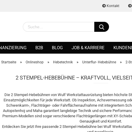
Kontakt
INANZIERUNG
B2B
BLOG
JOB & KARRIERE
KUNDEN
»
»
»
»
Startseite
Onlineshop
Hebetechnik
Unterflur- Hebebühne
2-S
2 STEMPEL-HEBEBÜHNE – KRAFTVOLL, VIELSEI
Konto erstellen
Die 2 Stempel-Hebebühnen von Wulf Werkstattausrüstung bieten höchste Stabi
Passwort vergessen?
Einsatzmöglichkeiten für jede Werkstatt. Ob Inspektion, Achsvermessung od
Schwenkarm-, Flachträger- oder Fahrflächenaufnahme mit integriertem Sch
Autopstenhoj und Maha garantiert langlebige Technik und sichere Performance
Premium-Modellen sind sogar verschiedene Flachträgerlängen mit XY-Schiebe
Genauigkeit und Komfort.
Entdecken Sie jetzt Ihre passende 2 Stempel-Hebebühne bei Wulf Werkstattau
und zuverlässig.