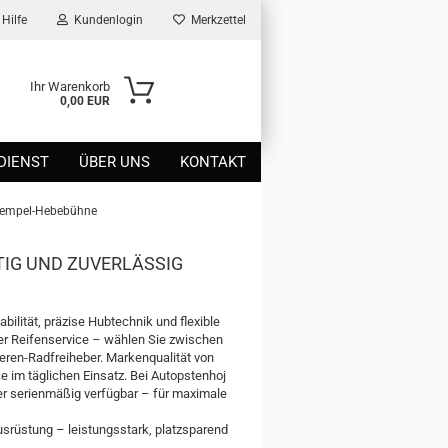
Hilfe
Kundenlogin
Merkzettel
Ihr Warenkorb
0,00 EUR
DIENST
ÜBER UNS
KONTAKT
tempel-Hebebühne
TIG UND ZUVERLÄSSIG
lität, präzise Hubtechnik und flexible
er Reifenservice – wählen Sie zwischen
eren-Radfreiheber. Markenqualität von
 im täglichen Einsatz. Bei Autopstenhoj
r serienmäßig verfügbar – für maximale
srüstung – leistungsstark, platzsparend