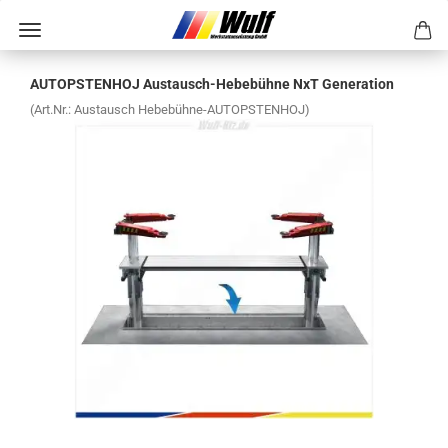
AUTOPS­TEN­HOJ Austausch-​Hebebühne NxT Ge­nera­ti­on
(Art.Nr.:
Aus­tausch Hebebühne-​AUTOPSTENHOJ
)