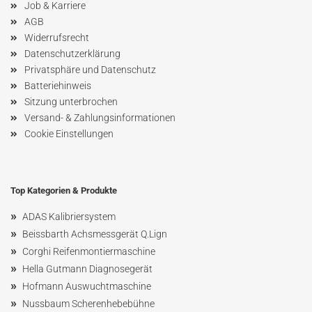
Job & Karriere
AGB
Widerrufsrecht
Datenschutzerklärung
Privatsphäre und Datenschutz
Batteriehinweis
Sitzung unterbrochen
Versand- & Zahlungsinformationen
Cookie Einstellungen
Top Kategorien & Produkte
»
ADAS Kalibriersystem
»
Beissbarth Achsmessgerät Q.Lign
»
Corghi Reifenmontiermaschine
»
Hella Gutmann Diagnosegerät
»
Hofmann Ausw
uchtmaschin
e
»
Nussbaum
Scherenhebebühne