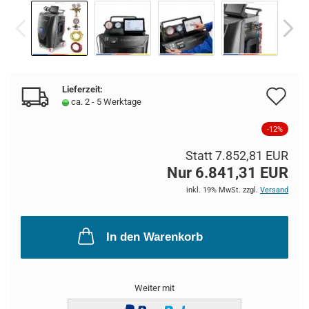
Lieferzeit:
Au
ca. 2 - 5 Werktage
de
-12%
Me
Statt 7.852,81 EUR
Nur 6.841,31 EUR
inkl. 19% MwSt. zzgl.
Versand
In den Warenkorb
Weiter mit