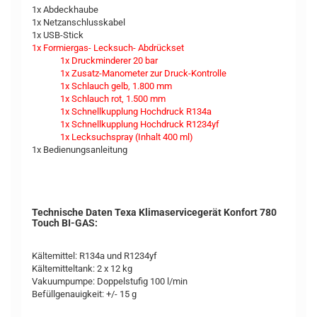
1x Abdeckhaube
1x Netzanschlusskabel
1x USB-Stick
1x Formiergas- Lecksuch- Abdrückset
1x Druckminderer 20 bar
1x Zusatz-Manometer zur Druck-Kontrolle
1x Schlauch gelb, 1.800 mm
1x Schlauch rot, 1.500 mm
1x Schnellkupplung Hochdruck R134a
1x Schnellkupplung Hochdruck R1234yf
1x Lecksuchspray (Inhalt 400 ml)
1x Bedienungsanleitung
Technische Daten Texa Klimaservicegerät Konfort 780
Touch BI-GAS:
Kältemittel: R134a und R1234yf
Kältemitteltank: 2 x 12 kg
Vakuumpumpe: Doppelstufig 100 l/min
Befüllgenauigkeit: +/- 15 g