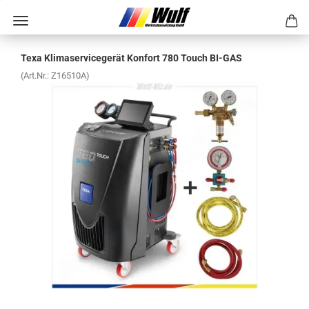
Texa Kli­ma­ser­vice­ge­rät Kon­fort 780 Touch BI-​GAS
(Art.Nr.:
Z16510A
)