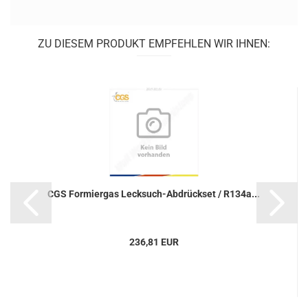
ZU DIESEM PRODUKT EMPFEHLEN WIR IHNEN:
CGS For­mier­gas Lecksuch-​​Ab­drück­set / R134a...
236,81 EUR