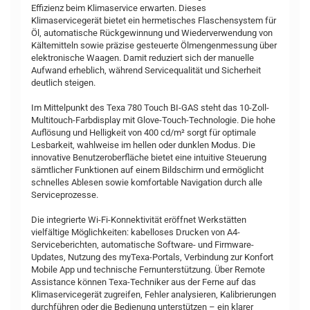
Effizienz beim Klimaservice erwarten. Dieses
Klimaservicegerät bietet ein hermetisches Flaschensystem für
Öl, automatische Rückgewinnung und Wiederverwendung von
Kältemitteln sowie präzise gesteuerte Ölmengenmessung über
elektronische Waagen. Damit reduziert sich der manuelle
Aufwand erheblich, während Servicequalität und Sicherheit
deutlich steigen.
Im Mittelpunkt des Texa 780 Touch BI-GAS steht das 10-Zoll-
Multitouch-Farbdisplay mit Glove-Touch-Technologie. Die hohe
Auflösung und Helligkeit von 400 cd/m² sorgt für optimale
Lesbarkeit, wahlweise im hellen oder dunklen Modus. Die
innovative Benutzeroberfläche bietet eine intuitive Steuerung
sämtlicher Funktionen auf einem Bildschirm und ermöglicht
schnelles Ablesen sowie komfortable Navigation durch alle
Serviceprozesse.
Die integrierte Wi-Fi-Konnektivität eröffnet Werkstätten
vielfältige Möglichkeiten: kabelloses Drucken von A4-
Serviceberichten, automatische Software- und Firmware-
Updates, Nutzung des myTexa-Portals, Verbindung zur Konfort
Mobile App und technische Fernunterstützung. Über Remote
Assistance können Texa-Techniker aus der Ferne auf das
Klimaservicegerät zugreifen, Fehler analysieren, Kalibrierungen
durchführen oder die Bedienung unterstützen – ein klarer