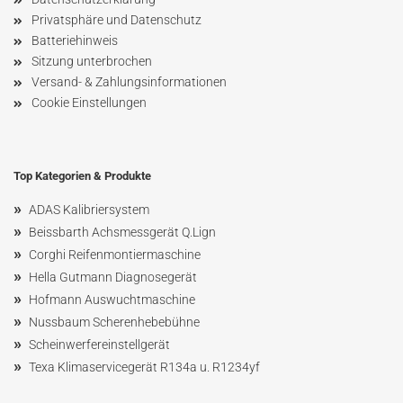
Privatsphäre und Datenschutz
Batteriehinweis
Sitzung unterbrochen
Versand- & Zahlungsinformationen
Cookie Einstellungen
Top Kategorien & Produkte
»
ADAS Kalibriersystem
»
Beissbarth Achsmessgerät Q.Lign
»
Corghi Reifenmontiermaschine
»
Hella Gutmann Diagnosegerät
»
Hofmann Ausw
uchtmaschin
e
»
Nussbaum
Scherenhebebühne
»
Scheinwerfereinstellgerät
»
Texa Klimaservicegerät R134a u. R1234yf