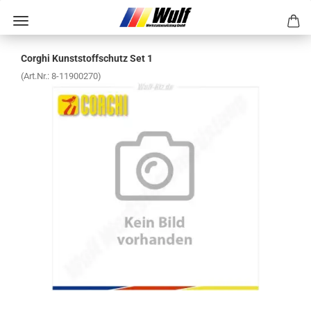
Cor­ghi Kunst­stoff­schutz Set 1
(Art.Nr.:
8-​11900270
)