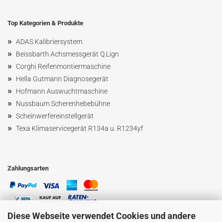
Top Kategorien & Produkte
»
ADAS Kalibriersystem
»
Beissbarth Achsmessgerät Q.Lign
»
Corghi Reifenmontiermaschine
»
Hella Gutmann Diagnosegerät
»
Hofmann Ausw
uchtmaschin
e
»
Nussbaum
Scherenhebebühne
»
Scheinwerfereinstellgerät
»
Texa Klimaservicegerät R134a u. R1234yf
Zahlungsarten
Diese Webseite verwendet Cookies und andere