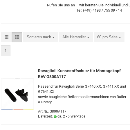
Rufen Sie uns an – wir beraten Sie individuell und 
Tel: (+49) 4193 / 755 09 - 14
Sortieren nach
Alle Hersteller
60 pro Seite
1
Ra­vaglio­li Kunst­stoff­schutz für Mon­ta­ge­kopf
RAV G800A117
Pas­send für Ra­vaglio­li Serie G7440.XX, G7441.XX und
G7641.XX
sowie bau­glei­che Rei­fen­mon­tier­ma­schi­nen von But­ler
& Ro­ta­ry
Art.Nr.: G800A117
Lieferzeit:
ca. 2 - 5 Werktage