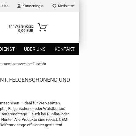
Hilfe
Kundenlogin
Merkzettel
Ihr Warenkorb
0,00 EUR
DIENST
ÜBER UNS
KONTAKT
fenmontiermaschine-Zubehör
ENT, FELGENSCHONEND UND
maschinen – ideal für Werkstätten,
pter, Felgenschoner oder Wulstketten:
 Reifenmontage – auch bei Runflat- oder
Hunter. Alle Produkte sind robust, OEM-
Reifenmontage effizienter gestalten!