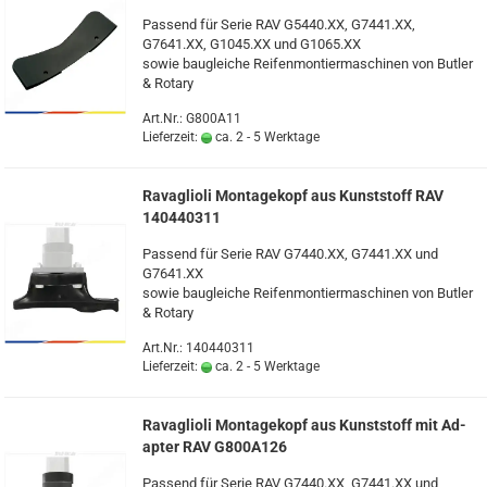
Pas­send für Serie RAV G5440.XX, G7441.XX,
G7641.XX, G1045.XX und G1065.XX
sowie bau­glei­che Rei­fen­mon­tier­ma­schi­nen von But­ler
& Ro­ta­ry
Art.Nr.: G800A11
Lieferzeit:
ca. 2 - 5 Werktage
Ra­vaglio­li Mon­ta­ge­kopf aus Kunst­stoff RAV
140440311
Pas­send für Serie RAV G7440.XX, G7441.XX und
G7641.XX
sowie bau­glei­che Rei­fen­mon­tier­ma­schi­nen von But­ler
& Ro­ta­ry
Art.Nr.: 140440311
Lieferzeit:
ca. 2 - 5 Werktage
Ra­vaglio­li Mon­ta­ge­kopf aus Kunst­stoff mit Ad­
ap­ter RAV G800A126
Pas­send für Serie RAV G7440.XX, G7441.XX und