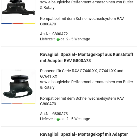
sowie bau­glei­che Rei­fen­mon­tier­ma­schi­nen von But­ler
& Ro­ta­ry
Kom­pa­ti­bel mit dem Schnell­wech­sel­sys­tem RAV
G800A70
Art.Nr.: G800A72
Lieferzeit:
ca. 2 - 5 Werktage
Ra­vaglio­li Spezial-​​ Mon­ta­ge­kopf aus Kunst­stoff
mit Ad­ap­ter RAV G800A73
Pas­send für Serie RAV G7440.XX, G7441.XX und
G7641.XX
sowie bau­glei­che Rei­fen­mon­tier­ma­schi­nen von But­ler
& Ro­ta­ry
Kom­pa­ti­bel mit dem Schnell­wech­sel­sys­tem RAV
G800A70
Art.Nr.: G800A73
Lieferzeit:
ca. 2 - 5 Werktage
Ra­vaglio­li Spezial-​​ Mon­ta­ge­kopf mit Ad­ap­ter