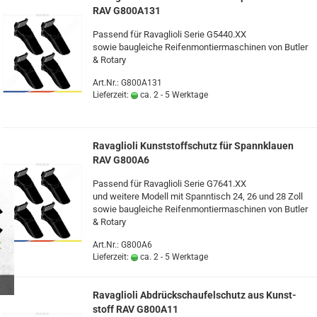
RAV G800A131
Pas­send für Ra­vaglio­li Serie G5440.XX
sowie bau­glei­che Rei­fen­mon­tier­ma­schi­nen von But­ler
& Ro­ta­ry
Art.Nr.: G800A131
Lieferzeit:
ca. 2 - 5 Werktage
Ra­vaglio­li Kunst­stoff­schutz für Spann­klau­en
RAV G800A6
Pas­send für Ra­vaglio­li Serie G7641.XX
und wei­te­re Mo­dell mit Spann­tisch 24, 26 und 28 Zoll
sowie bau­glei­che Rei­fen­mon­tier­ma­schi­nen von But­ler
& Ro­ta­ry
Art.Nr.: G800A6
Lieferzeit:
ca. 2 - 5 Werktage
Ra­vaglio­li Ab­drück­schau­fel­schutz aus Kunst­
stoff RAV G800A11