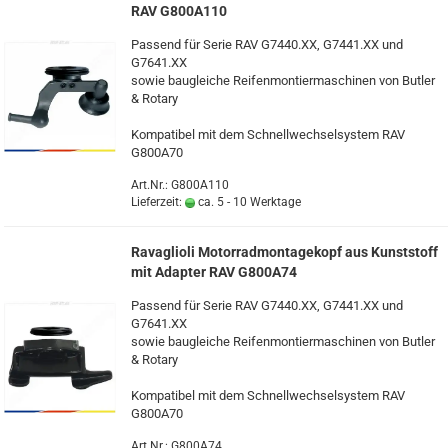
RAV G800A110
Pas­send für Serie RAV G7440.XX, G7441.XX und
G7641.XX
sowie bau­glei­che Rei­fen­mon­tier­ma­schi­nen von But­ler
& Ro­ta­ry
Kom­pa­ti­bel mit dem Schnell­wech­sel­sys­tem RAV
G800A70
Art.Nr.: G800A110
Lieferzeit:
ca. 5 - 10 Werktage
Ra­vaglio­li Mo­tor­rad­mon­ta­ge­kopf aus Kunst­stoff
mit Ad­ap­ter RAV G800A74
Pas­send für Serie RAV G7440.XX, G7441.XX und
G7641.XX
sowie bau­glei­che Rei­fen­mon­tier­ma­schi­nen von But­ler
& Ro­ta­ry
Kom­pa­ti­bel mit dem Schnell­wech­sel­sys­tem RAV
G800A70
Art.Nr.: G800A74