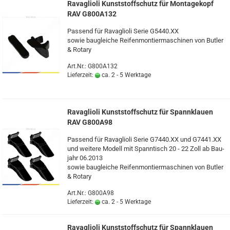
Ra­vaglio­li Kunst­stoff­schutz für Mon­ta­ge­kopf
RAV G800A132
Pas­send für Ra­vaglio­li Serie G5440.XX
sowie bau­glei­che Rei­fen­mon­tier­ma­schi­nen von But­ler
& Ro­ta­ry
Art.Nr.: G800A132
Lieferzeit:
ca. 2 - 5 Werktage
Ra­vaglio­li Kunst­stoff­schutz für Spann­klau­en
RAV G800A98
Pas­send für Ra­vaglio­li Serie G7440.XX und G7441.XX
und wei­te­re Mo­dell mit Spann­tisch 20 - 22 Zoll ab Bau­
jahr 06.2013
sowie bau­glei­che Rei­fen­mon­tier­ma­schi­nen von But­ler
& Ro­ta­ry
Art.Nr.: G800A98
Lieferzeit:
ca. 2 - 5 Werktage
Ra­vaglio­li Kunst­stoff­schutz für Spann­klau­en