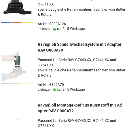
G7641.XX
sowie bau­glei­che Rei­fen­mon­tier­ma­schi­nen von But­ler
& Ro­ta­ry
Art.Nr.: G800A126
Lieferzeit:
ca. 2 - 5 Werktage
Ra­vaglio­li Schnell­wech­sel­sys­tem mit Ad­ap­ter
RAV G800A70
Pas­send für Serie RAV G7440.XX, G7441.XX und
G7641.XX
sowie bau­glei­che Rei­fen­mon­tier­ma­schi­nen von But­ler
& Ro­ta­ry
Art.Nr.: G800A70
Lieferzeit:
ca. 2 - 5 Werktage
Ra­vaglio­li Mon­ta­ge­kopf aus Kunst­stoff mit Ad­
ap­ter RAV G800A72
Pas­send für Serie RAV G7440.XX, G7441.XX und
G7641.XX