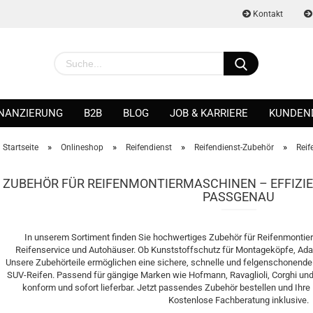
Kontakt
INANZIERUNG
B2B
BLOG
JOB & KARRIERE
KUNDEN
»
»
»
»
Startseite
Onlineshop
Reifendienst
Reifendienst-Zubehör
Rei
ZUBEHÖR FÜR REIFENMONTIERMASCHINEN – EFFIZI
PASSGENAU
Konto erstellen
Passwort vergessen?
In unserem Sortiment finden Sie hochwertiges Zubehör für Reifenmontier
Reifenservice und Autohäuser. Ob Kunststoffschutz für Montageköpfe, Ada
Unsere Zubehörteile ermöglichen eine sichere, schnelle und felgenschonende
SUV-Reifen. Passend für gängige Marken wie Hofmann, Ravaglioli, Corghi und 
konform und sofort lieferbar. Jetzt passendes Zubehör bestellen und Ihre 
Kostenlose Fachberatung inklusive.