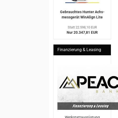
Ge­brauch­tes Hun­ter Achs­
mess­ge­rät Wi­nA­lign Lite
Statt 22.598,10 EUR
Nur 20.347,81 EUR
Finanzierung & Leasing
Werkstattausrüstung