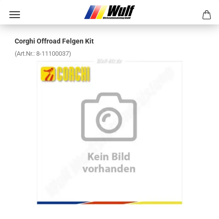
Cor­ghi Off­road Fel­gen Kit
(Art.Nr.:
8-​11100037
)