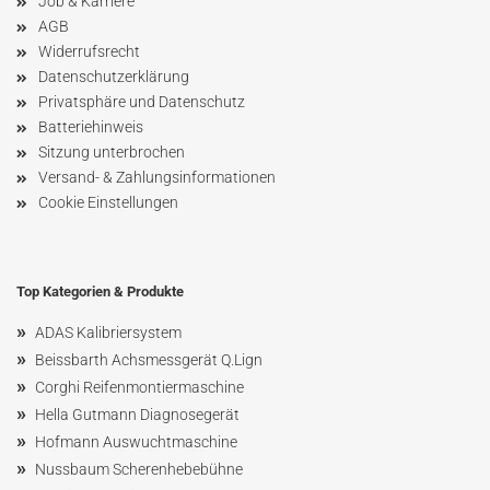
Job & Karriere
AGB
Widerrufsrecht
Datenschutzerklärung
Privatsphäre und Datenschutz
Batteriehinweis
Sitzung unterbrochen
Versand- & Zahlungsinformationen
Cookie Einstellungen
Top Kategorien & Produkte
»
ADAS Kalibriersystem
»
Beissbarth Achsmessgerät Q.Lign
»
Corghi Reifenmontiermaschine
»
Hella Gutmann Diagnosegerät
»
Hofmann Ausw
uchtmaschin
e
»
Nussbaum
Scherenhebebühne