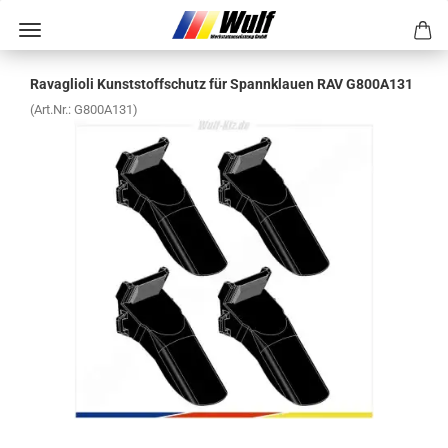
Ra­vaglio­li Kunst­stoff­schutz für Spann­klau­en RAV G800A131
(Art.Nr.:
G800A131
)