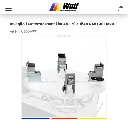
Ra­vaglio­li Mo­tor­rad­spann­klau­en + 5" außen RAV G800A99
(Art.Nr.:
G800A99
)