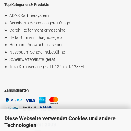
Top Kategorien & Produkte
»
ADAS Kalibriersystem
»
Beissbarth Achsmessgerät Q.Lign
»
Corghi Reifenmontiermaschine
»
Hella Gutmann Diagnosegerät
»
Hofmann Ausw
uchtmaschin
e
»
Nussbaum
Scherenhebebühne
»
Scheinwerfereinstellgerät
»
Texa Klimaservicegerät R134a u. R1234yf
Zahlungsarten
Diese Webseite verwendet Cookies und andere
Technologien