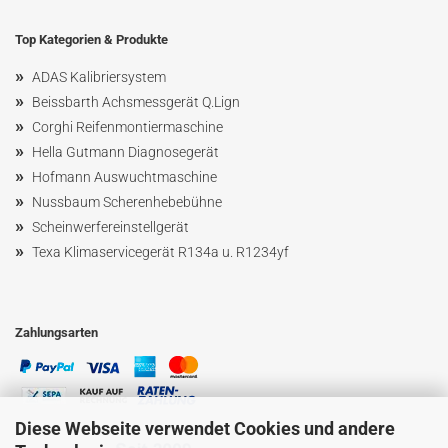
Top Kategorien & Produkte
»
ADAS Kalibriersystem
»
Beissbarth Achsmessgerät Q.Lign
»
Corghi Reifenmontiermaschine
»
Hella Gutmann Diagnosegerät
»
Hofmann Ausw
uchtmaschin
e
»
Nussbaum
Scherenhebebühne
»
Scheinwerfereinstellgerät
»
Texa Klimaservicegerät R134a u. R1234yf
Zahlungsarten
Diese Webseite verwendet Cookies und andere