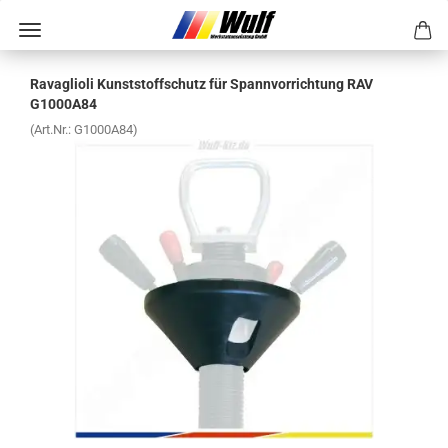
Ra­vaglio­li Kunst­stoff­schutz für Spann­vor­rich­tung RAV
G1000A84
(Art.Nr.:
G1000A84
)