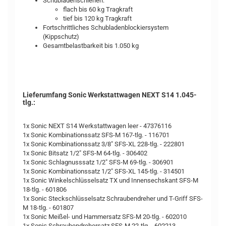
Schubladenschienen:
flach bis 60 kg Tragkraft
tief bis 120 kg Tragkraft
Fortschrittliches Schubladenblockiersystem
(Kippschutz)
Gesamtbelastbarkeit bis 1.050 kg
Lieferumfang Sonic Werkstattwagen NEXT S14 1.045-
tlg.:
1x Sonic NEXT S14 Werkstattwagen leer - 47376116
1x Sonic Kombinationssatz SFS-M 167-tlg. - 116701
1x Sonic Kombinationssatz 3/8" SFS-XL 228-tlg. - 222801
1x Sonic Bitsatz 1/2" SFS-M 64-tlg. - 306402
1x Sonic Schlagnusssatz 1/2" SFS-M 69-tlg. - 306901
1x Sonic Kombinationssatz 1/2" SFS-XL 145-tlg. - 314501
1x Sonic Winkelschlüsselsatz TX und Innensechskant SFS-M
18-tlg. - 601806
1x Sonic Steckschlüsselsatz Schraubendreher und T-Griff SFS-
M 18-tlg. - 601807
1x Sonic Meißel- und Hammersatz SFS-M 20-tlg. - 602010
1x Sonic Schraubendrehersatz SFS-M 22-tlg. - 602213