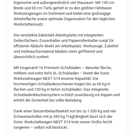
Ergonomie und außergewöhnlich viel Stauraum. Mit 145 cm
Breite und 65 cm Tiefe gehört er zu den größten fahrbaren
Werkzeugwagen im Sortiment und bietet eine großzügige
Arbeitsfläche sowie optimale Organisation für den täglichen
Werkstatteinsatz.
Die verstärkte Edelstahl-Arbeitsplatte mit integrierten
Seitenfächern, Dosenhalter und Papierrollenhalter sorgt für
effiziente Abläufe direkt am Arbeitsplatz. Werkzeuge, Zubehör
und Verbrauchsmaterial bleiben stets griffbereit und
übersichtlich sortiert.
Mit insgesamt 16 Premium-Schubladen – darunter flache,
mittlere und extra tiefe XL-Schubladen – bietet der Sonic
Werkstattwagen NEXT S14 enorme Kapazität. Die
hochwertigen Schubladenschienen tragen bis zu 60 kg in
flachen und 120 kg in tiefen Schubladen. Das integrierte
Schubladenblockiersystem schützt zuverlässig vor Kippen und
erhöht die Sicherheit bei voller Beladung.
Dank einer Gesamtbelastbarkeit von bis zu 1.050 kg und vier
Schwerlastrollen mit je 350 kg Tragfähigkeit lässt sich der
Sonic Werkstattwagen NEXT S14 trotz seiner Größe leicht
rangieren – selbst voll bestückt.