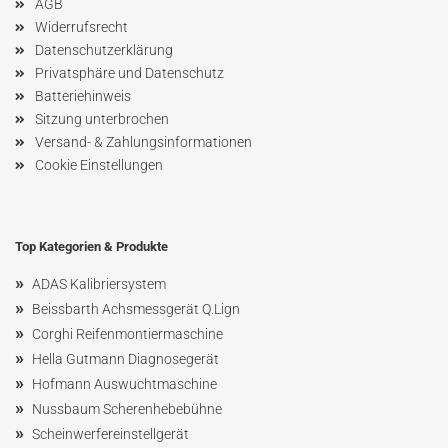
AGB
Widerrufsrecht
Datenschutzerklärung
Privatsphäre und Datenschutz
Batteriehinweis
Sitzung unterbrochen
Versand- & Zahlungsinformationen
Cookie Einstellungen
Top Kategorien & Produkte
»
ADAS Kalibriersystem
»
Beissbarth Achsmessgerät Q.Lign
»
Corghi Reifenmontiermaschine
»
Hella Gutmann Diagnosegerät
»
Hofmann Ausw
uchtmaschin
e
»
Nussbaum
Scherenhebebühne
»
Scheinwerfereinstellgerät