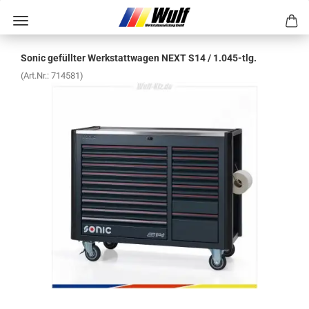
Sonic ge­füll­ter Werk­statt­wa­gen NEXT S14 / 1.045-​tlg.
(Art.Nr.:
714581
)