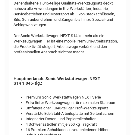
Der enthaltene 1.045-teilige Qualitäts-Werkzeugsatz deckt
nahezu alle Anwendungen in Kfz-Werkstätten, Industrie,
Servicebetrieben und Motorsport ab – von Steckschlüsseln,
Bits, Schraubendrehern und Zangen bis hin zu Spezial- und
Schlagwerkzeugen.
Der Sonic Werkstattwagen NEXT S14 ist mehr als ein
Werkzeugwagen – er ist eine mobile Premium-Arbeitsstation,
die Produktivität steigert, Arbeitswege verkürzt und den
professionellen Anspruch sichtbar macht.
Hauptmerkmale Sonic Werkstattwagen NEXT
S14 1.045-tlg.:
Premium Sonic Werkstattwagen NEXT Serie
Extra tiefer Werkzeugwagen für maximalen Stauraum
Umfangreicher 1.045-teiliger Profi-Werkzeugsatz
Verstärkte Edelstahl-Arbeitsplatte mit Seitenfächern
Integrierter Dosen- und Papierrollenhalter
4 Schwerlastrollen mit je 350 kg Tragkraft
16 Premium-Schubladen in verschiedenen Höhen