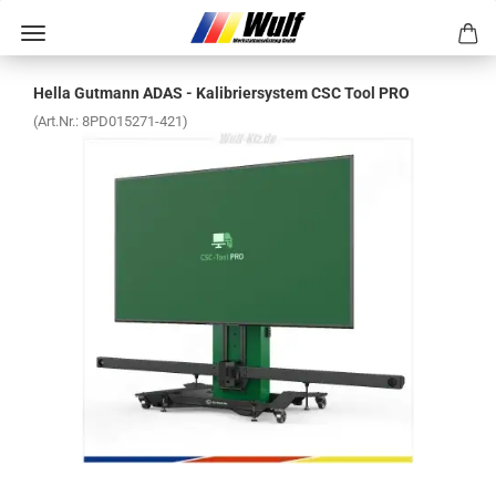
Hella Gut­mann ADAS - Ka­li­brier­sys­tem CSC Tool PRO
(Art.Nr.:
8PD015271-​421
)