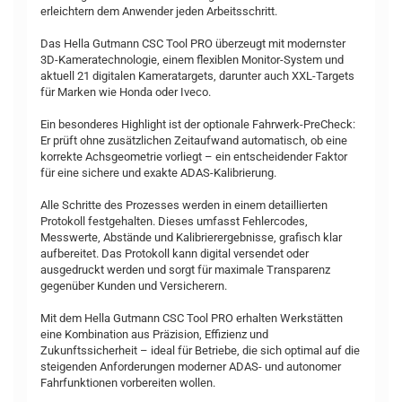
erleichtern dem Anwender jeden Arbeitsschritt.
Das Hella Gutmann CSC Tool PRO überzeugt mit modernster
3D-Kameratechnologie, einem flexiblen Monitor-System und
aktuell 21 digitalen Kameratargets, darunter auch XXL-Targets
für Marken wie Honda oder Iveco.
Ein besonderes Highlight ist der optionale Fahrwerk-PreCheck:
Er prüft ohne zusätzlichen Zeitaufwand automatisch, ob eine
korrekte Achsgeometrie vorliegt – ein entscheidender Faktor
für eine sichere und exakte ADAS-Kalibrierung.
Alle Schritte des Prozesses werden in einem detaillierten
Protokoll festgehalten. Dieses umfasst Fehlercodes,
Messwerte, Abstände und Kalibrierergebnisse, grafisch klar
aufbereitet. Das Protokoll kann digital versendet oder
ausgedruckt werden und sorgt für maximale Transparenz
gegenüber Kunden und Versicherern.
Mit dem Hella Gutmann CSC Tool PRO erhalten Werkstätten
eine Kombination aus Präzision, Effizienz und
Zukunftssicherheit – ideal für Betriebe, die sich optimal auf die
steigenden Anforderungen moderner ADAS- und autonomer
Fahrfunktionen vorbereiten wollen.