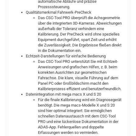
automatische Abläufe und präzise
Prozesssteuerung.
Qualitätsmerkmal Fahrwerk-PreCheck
Das CSC-Tool PRO überprüft die Achsgeometrie
über die integrierten 3D-Kameras. Abweichungen
außerhalb der Toleranz verhindern eine
Kalibrierung. Der PreCheck wird ohne spezielles
Equipment durchgeführt, spart Zeit und erhöht
die Zuverlässigkeit. Die Ergebnisse fließen direkt
in die Dokumentation ein.
Echtzeit-Darstellungen für einfache Bedienung
Das CSC-Tool PRO unterstützt Sie mit Echtzeit-
Anweisungen und grafischen Hilfen, z. B. beim
korrekten Ausrichten zur geometrischen
Fahrachse. Die klare, visuelle Führung auf dem
Panel PC oder Großbildschirm macht den
Kalibrierprozess effizient und benutzerfreundlich.
Datenintegration mit mega macs X und S 20
Für die finale Kalibrierung wird ein Diagnosegerät
benötigt. Die mega macs-Modelle X und S 20
sind hier optimal integriert: Sie ermöglichen
schnellen Datenaustausch mit dem CSC-Tool
PRO und eine lückenlose Dokumentation in der
ADAS-App. Fehlerquellen und doppelte
Erfassungen werden so vermieden.