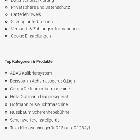
Privatsphäre und Datenschutz
Batteriehinweis
Sitzung unterbrochen
Versand- & Zahlungsinformationen
Cookie Einstellungen
Top Kategorien & Produkte
»
ADAS Kalibriersystem
»
Beissbarth Achsmessgerät Q.Lign
»
Corghi Reifenmontiermaschine
»
Hella Gutmann Diagnosegerät
»
Hofmann Ausw
uchtmaschin
e
»
Nussbaum
Scherenhebebühne
»
Scheinwerfereinstellgerät
»
Texa Klimaservicegerät R134a u. R1234yf