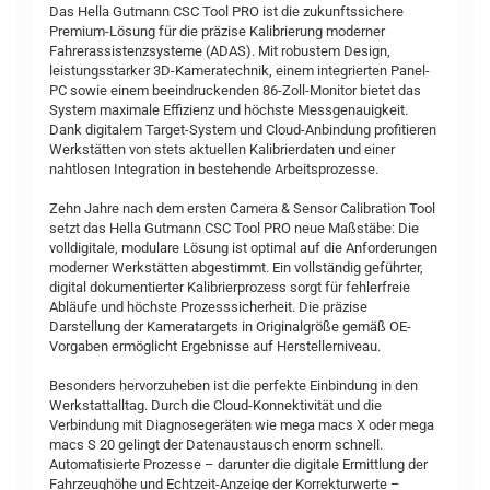
Das Hella Gutmann CSC Tool PRO ist die zukunftssichere
Premium-Lösung für die präzise Kalibrierung moderner
Fahrerassistenzsysteme (ADAS). Mit robustem Design,
leistungsstarker 3D-Kameratechnik, einem integrierten Panel-
PC sowie einem beeindruckenden 86-Zoll-Monitor bietet das
System maximale Effizienz und höchste Messgenauigkeit.
Dank digitalem Target-System und Cloud-Anbindung profitieren
Werkstätten von stets aktuellen Kalibrierdaten und einer
nahtlosen Integration in bestehende Arbeitsprozesse.
Zehn Jahre nach dem ersten Camera & Sensor Calibration Tool
setzt das Hella Gutmann CSC Tool PRO neue Maßstäbe: Die
volldigitale, modulare Lösung ist optimal auf die Anforderungen
moderner Werkstätten abgestimmt. Ein vollständig geführter,
digital dokumentierter Kalibrierprozess sorgt für fehlerfreie
Abläufe und höchste Prozesssicherheit. Die präzise
Darstellung der Kameratargets in Originalgröße gemäß OE-
Vorgaben ermöglicht Ergebnisse auf Herstellerniveau.
Besonders hervorzuheben ist die perfekte Einbindung in den
Werkstattalltag. Durch die Cloud-Konnektivität und die
Verbindung mit Diagnosegeräten wie mega macs X oder mega
macs S 20 gelingt der Datenaustausch enorm schnell.
Automatisierte Prozesse – darunter die digitale Ermittlung der
Fahrzeughöhe und Echtzeit-Anzeige der Korrekturwerte –