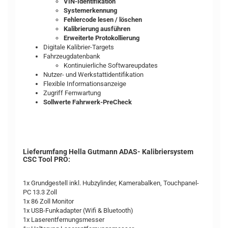
VIN-Identifikation
Systemerkennung
Fehlercode lesen / löschen
Kalibrierung ausführen
Erweiterte Protokollierung
Digitale Kalibrier-Targets
Fahrzeugdatenbank
Kontinuierliche Softwareupdates
Nutzer- und Werkstattidentifikation
Flexible Informationsanzeige
Zugriff Fernwartung
Sollwerte Fahrwerk-PreCheck
Lieferumfang Hella Gutmann ADAS- Kalibriersystem
CSC Tool PRO:
1x Grundgestell inkl. Hubzylinder, Kamerabalken, Touchpanel-
PC 13.3 Zoll
1x 86 Zoll Monitor
1x USB-Funkadapter (Wifi & Bluetooth)
1x Laserentfernungsmesser