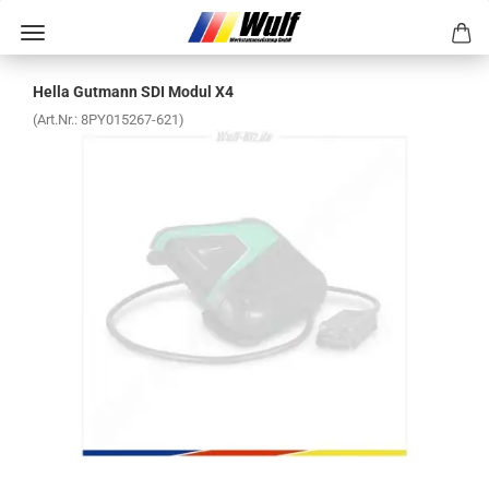
Hella Gut­mann SDI Modul X4
(Art.Nr.:
8PY015267-​621
)