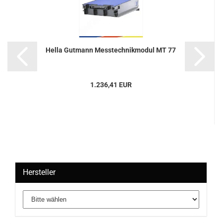
Hella Gut­mann Mess­tech­nik­mo­dul MT 77
1.236,41 EUR
Hersteller