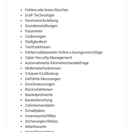
Fehlercode lesen/löschen
DoiP Technologie
Servicerückstellung
Grundeinstellungen
Parameter
Codierungen
Stellgliedtest
Testfunktionen
Fehlercodebasierte Online-Lösungsvorschläge
Cyber Security Management
Automatisierte Kilometerstandabfrage
Multimeterfunktionen
2-Kanal-Oszilloskop
Geführte Messungen
Druckmessungen
Rückrufaktionen
Bauteilprüfwerte
Bauteilverortung
Zahnriemendaten
Schaltpläne
Innenraumluftfilter
Sicherungen/Relais
Arbeitswerte
Inspektionsdaten