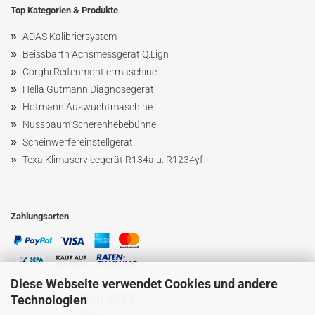
Top Kategorien & Produkte
»
ADAS Kalibriersystem
»
Beissbarth Achsmessgerät Q.Lign
»
Corghi Reifenmontiermaschine
»
Hella Gutmann Diagnosegerät
»
Hofmann Ausw
uchtmaschin
e
»
Nussbaum
Scherenhebebühne
»
Scheinwerfereinstellgerät
»
Texa Klimaservicegerät R134a u. R1234yf
Zahlungsarten
Diese Webseite verwendet Cookies und andere
Technologien